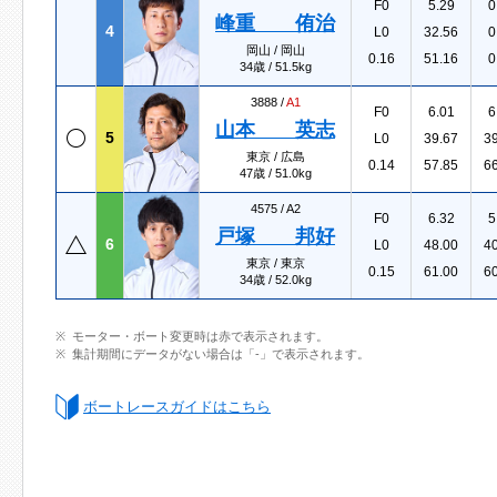
F0
5.29
0
峰重 侑治
4
L0
32.56
0
岡山 / 岡山
0.16
51.16
0
34歳 / 51.5kg
3888 /
A1
F0
6.01
6
山本 英志
5
L0
39.67
3
東京 / 広島
0.14
57.85
6
47歳 / 51.0kg
4575 /
A2
F0
6.32
5
戸塚 邦好
6
L0
48.00
4
東京 / 東京
0.15
61.00
6
34歳 / 52.0kg
モーター・ボート変更時は赤で表示されます。
集計期間にデータがない場合は「-」で表示されます。
ボートレースガイドはこちら