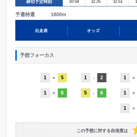
締切予定時刻
10:59
11:25
11:51
1
予選特選 1800m
出走表
オッズ
予想フォーカス
1
5
1
2
1
=
-
=
1
6
5
6
1
=
-
=
1
=
この予想に対する自信度は