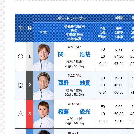
ボートレーサー
全国
登録番号/級別
印
枠
F数
勝率
氏名
写真
L数
2連率
2
支部/出身地
平均ST
3連率
3
年齢/体重
4851 /
A2
F0
6.79
5
関 浩哉
1
L0
54.20
2
群馬 / 群馬
0.14
67.94
5
25歳 / 51.0kg
4812 /
A1
F0
6.31
6
西野 雄貴
2
L0
48.08
5
徳島 / 徳島
0.14
60.58
7
29歳 / 51.2kg
4832 /
A1
F0
6.62
5
権藤 俊光
3
L0
50.82
4
大阪 / 大阪
0.16
72.13
5
32歳 / 50.5kg
4857 /
B1