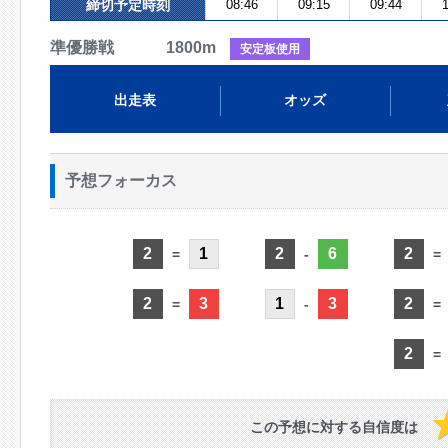
締切予定時刻
08:46
09:15
09:44
1
準優勝戦 1800m
安定板使用
出走表
オッズ
予想フォーカス
2
1
2
6
2
=
-
=
2
3
1
3
2
=
-
=
2
=
この予想に対する自信度は