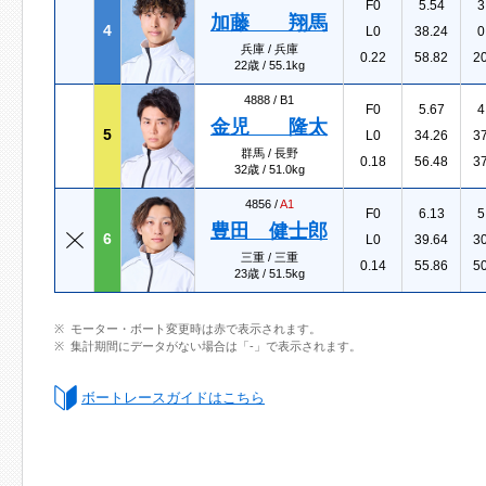
F0
5.54
3
加藤 翔馬
4
L0
38.24
0
兵庫 / 兵庫
0.22
58.82
2
22歳 / 55.1kg
4888 /
B1
F0
5.67
4
金児 隆太
5
L0
34.26
3
群馬 / 長野
0.18
56.48
3
32歳 / 51.0kg
4856 /
A1
F0
6.13
5
豊田 健士郎
6
L0
39.64
3
三重 / 三重
0.14
55.86
5
23歳 / 51.5kg
モーター・ボート変更時は赤で表示されます。
集計期間にデータがない場合は「-」で表示されます。
ボートレースガイドはこちら