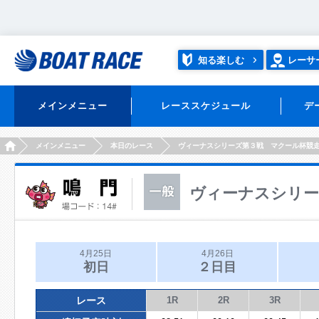
知る楽しむ
レーサ
メインメニュー
レーススケジュール
デ
HOME
メインメニュー
本日のレース
ヴィーナスシリーズ第３戦 マクール杯競
ヴィーナスシリー
4月25日
4月26日
初日
２日目
レース
1R
2R
3R