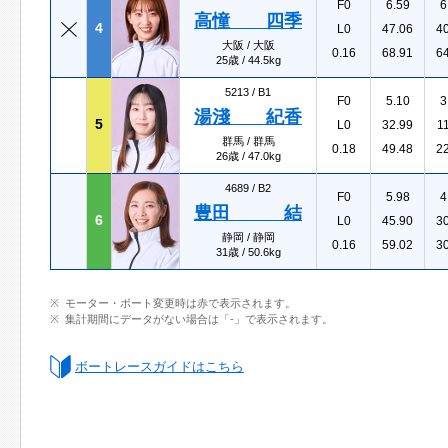
F0
6.59
6
高憧 四季
4
L0
47.06
4
大阪 / 大阪
0.16
68.91
6
25歳 / 44.5kg
5213 /
B1
F0
5.10
3
湯淺 紀香
5
L0
32.99
1
群馬 / 群馬
0.18
49.48
2
26歳 / 47.0kg
4689 /
B2
F0
5.98
4
豊田 結
6
L0
45.90
3
静岡 / 静岡
0.16
59.02
3
31歳 / 50.6kg
モーター・ボート変更時は赤で表示されます。
集計期間にデータがない場合は「-」で表示されます。
ボートレースガイドはこちら