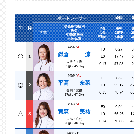
ボートレーサー
全国
登録番号/級別
印
枠
F数
勝率
氏名
写真
L数
2連率
2
支部/出身地
平均ST
3連率
3
年齢/体重
4456 /
A1
F0
6.27
0
鎌倉 涼
1
L0
47.47
0
大阪 / 大阪
0.17
57.58
0
35歳 / 45.0kg
4450 /
A1
F1
7.32
6
平高 奈菜
2
L0
55.12
4
香川 / 愛媛
0.15
78.74
6
37歳 / 47.0kg
4963 /
A1
F0
6.94
4
實森 美祐
3
L0
56.25
1
広島 / 広島
0.14
70.83
4
28歳 / 46.5kg
5088 /
B1