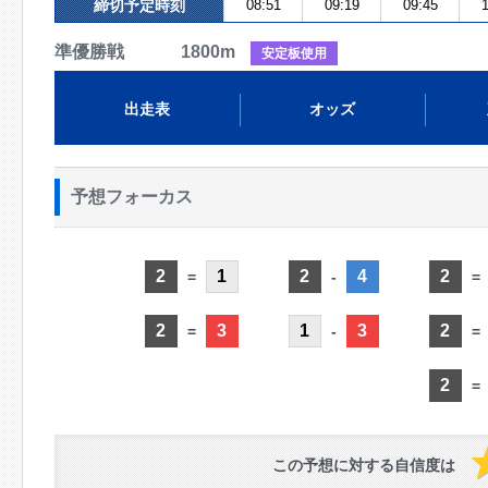
締切予定時刻
08:51
09:19
09:45
準優勝戦 1800m
安定板使用
出走表
オッズ
予想フォーカス
2
1
2
4
2
=
-
=
2
3
1
3
2
=
-
=
2
=
この予想に対する自信度は