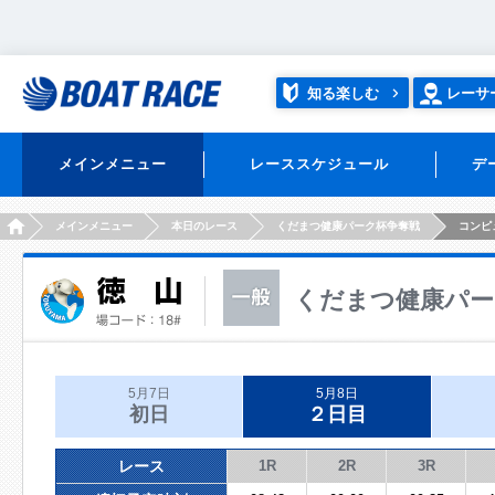
知る楽しむ
レーサ
メインメニュー
レーススケジュール
デ
HOME
メインメニュー
本日のレース
くだまつ健康パーク杯争奪戦
コンピ
くだまつ健康パー
5月7日
5月8日
初日
２日目
レース
1R
2R
3R