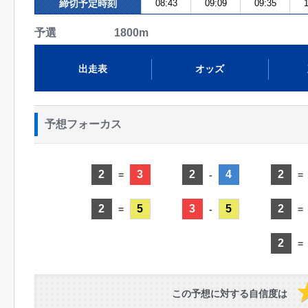
締切予定時刻
08:43
09:09
09:35
1
予選 1800m
出走表
オッズ
予想フォーカス
2
3
2
4
2
=
-
=
2
5
3
5
2
=
-
=
2
=
この予想に対する自信度は