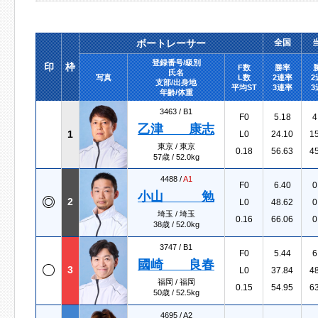
ボートレーサー
全国
登録番号/級別
印
枠
F数
勝率
氏名
写真
L数
2連率
2
支部/出身地
平均ST
3連率
3
年齢/体重
3463 /
B1
F0
5.18
4
乙津 康志
1
L0
24.10
1
東京 / 東京
0.18
56.63
4
57歳 / 52.0kg
4488 /
A1
F0
6.40
0
小山 勉
2
L0
48.62
0
埼玉 / 埼玉
0.16
66.06
0
38歳 / 52.0kg
3747 /
B1
F0
5.44
6
國崎 良春
3
L0
37.84
4
福岡 / 福岡
0.15
54.95
6
50歳 / 52.5kg
4695 /
A2