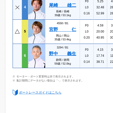
F0
5.25
4
尾崎 雄二
4
L0
32.48
2
長崎 / 長崎
0.16
52.99
2
39歳 / 53.1kg
4558 /
B1
F0
4.59
3
宮野 仁
5
L0
20.00
2
岡山 / 岡山
0.20
40.95
3
35歳 / 53.4kg
3294 /
B1
F0
4.15
3
野中 義生
6
L0
17.74
1
静岡 / 静岡
0.14
38.71
2
59歳 / 52.0kg
モーター・ボート変更時は赤で表示されます。
集計期間にデータがない場合は「-」で表示されます。
ボートレースガイドはこちら