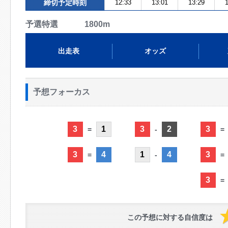
締切予定時刻
12:33
13:01
13:29
1
予選特選 1800m
出走表
オッズ
予想フォーカス
3
1
3
2
3
=
-
=
3
4
1
4
3
=
-
=
3
=
この予想に対する自信度は