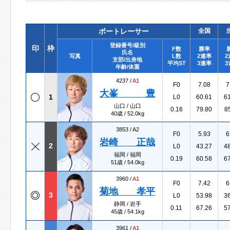
ボートレーサー
全国
登録番号/級別
印
枠
F数
勝率
氏名
写真
L数
2連率
2
支部/出身地
平均ST
3連率
3
年齢/体重
4237 /
A1
F0
7.08
7
大峯 豊
1
L0
60.61
6
山口 / 山口
0.16
79.80
8
40歳 / 52.0kg
3853 /
A2
F0
5.93
6
岩崎 正哉
2
L0
43.27
4
福岡 / 福岡
0.19
60.58
6
51歳 / 54.0kg
3960 /
A1
F0
7.42
6
菊地 孝平
3
L0
53.98
3
静岡 / 岩手
0.11
67.26
5
45歳 / 54.1kg
3961 /
A1