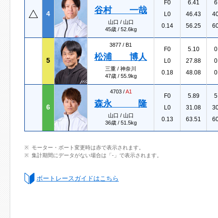
F0
6.41
6
谷村 一哉
4
L0
46.43
4
山口 / 山口
0.14
56.25
6
45歳 / 52.6kg
3877 /
B1
F0
5.10
0
松浦 博人
5
L0
27.88
0
三重 / 神奈川
0.18
48.08
0
47歳 / 55.9kg
4703 /
A1
F0
5.89
5
森永 隆
6
L0
31.08
3
山口 / 山口
0.13
63.51
6
36歳 / 51.5kg
モーター・ボート変更時は赤で表示されます。
集計期間にデータがない場合は「-」で表示されます。
ボートレースガイドはこちら