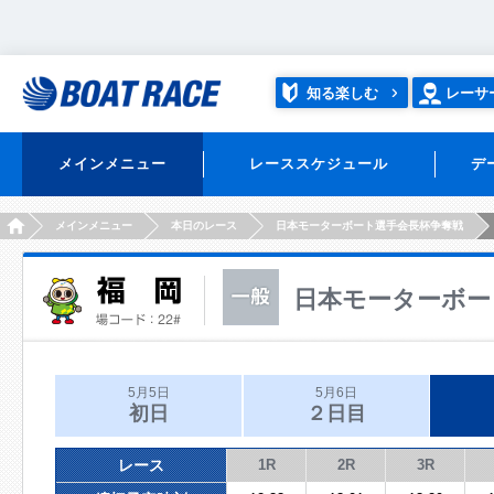
知る楽しむ
レーサ
メインメニュー
レーススケジュール
デ
HOME
メインメニュー
本日のレース
日本モーターボート選手会長杯争奪戦
日本モーターボー
5月5日
5月6日
初日
２日目
レース
1R
2R
3R