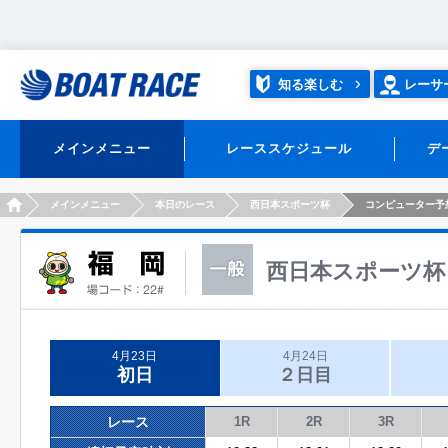
知る楽しむ
レーサ
メインメニュー
レーススケジュール
デ
HOME
メインメニュー
本日のレース
西日本スポーツ杯
コンピューター予
西日本スポーツ杯
4月23日
4月24日
初日
２日目
レース
1R
2R
3R