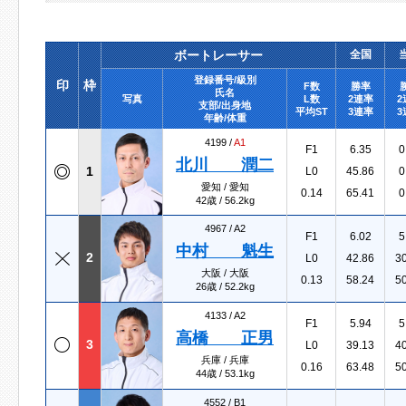
ボートレーサー
全国
登録番号/級別
印
枠
F数
勝率
氏名
写真
L数
2連率
2
支部/出身地
平均ST
3連率
3
年齢/体重
4199 /
A1
F1
6.35
0
北川 潤二
1
L0
45.86
0
愛知 / 愛知
0.14
65.41
0
42歳 / 56.2kg
4967 /
A2
F1
6.02
5
中村 魁生
2
L0
42.86
3
大阪 / 大阪
0.13
58.24
5
26歳 / 52.2kg
4133 /
A2
F1
5.94
5
高橋 正男
3
L0
39.13
4
兵庫 / 兵庫
0.16
63.48
5
44歳 / 53.1kg
4552 /
B1