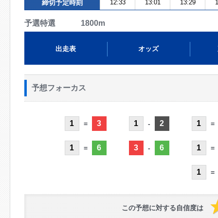
締切予定時刻
12:33
13:01
13:29
1
予選特選 1800m
出走表
オッズ
予想フォーカス
1
3
1
2
1
=
-
=
1
6
3
6
1
=
-
=
1
=
この予想に対する自信度は