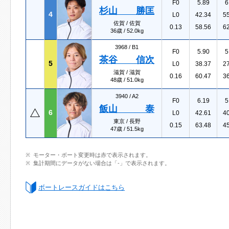
F0
5.89
6
杉山 勝匡
4
L0
42.34
5
佐賀 / 佐賀
0.13
58.56
6
36歳 / 52.0kg
3968 /
B1
F0
5.90
5
茶谷 信次
5
L0
38.37
2
滋賀 / 滋賀
0.16
60.47
3
48歳 / 51.0kg
3940 /
A2
F0
6.19
5
飯山 泰
6
L0
42.61
4
東京 / 長野
0.15
63.48
4
47歳 / 51.5kg
モーター・ボート変更時は赤で表示されます。
集計期間にデータがない場合は「-」で表示されます。
ボートレースガイドはこちら