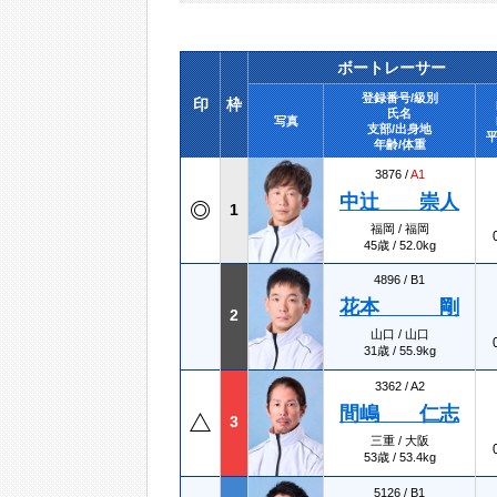
ボートレーサー
登録番号/級別
印
枠
氏名
写真
支部/出身地
平
年齢/体重
3876 /
A1
中辻 崇人
1
福岡 / 福岡
45歳 / 52.0kg
4896 /
B1
花本 剛
2
山口 / 山口
31歳 / 55.9kg
3362 /
A2
間嶋 仁志
3
三重 / 大阪
53歳 / 53.4kg
5126 /
B1