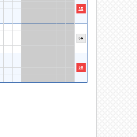
3R
6R
5R