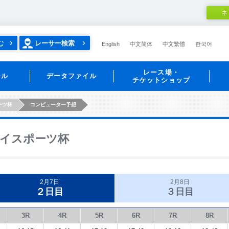
ネ
む
レーサー検索
English
中文简体
中文繁體
한국어
レース場・
ール
データファイル
チケットショップ
ーツ杯
コンピューター予想
イスポーツ杯
2月7日
2月8日
２日目
３日目
3R
4R
5R
6R
7R
8R