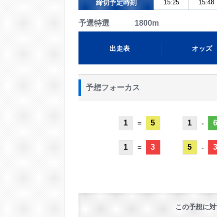
締切予定時刻
15:25
15:48
予選特選 1800m
出走表
オッズ
予想フォーカス
1
5
1
=
-
1
3
5
=
-
この予想に対