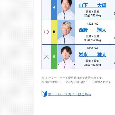
山下 大輝
4
兵庫 / 兵庫
26歳 / 52.0kg
4302 /
A2
西野 翔太
5
広島 / 広島
39歳 / 52.0kg
4630 /
A2
岩永 雅人
6
愛知 / 愛知
36歳 / 51.5kg
モーター・ボート変更時は赤で表示されます。
集計期間にデータがない場合は「-」で表示されます。
ボートレースガイドはこちら