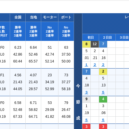
レ
全国
当地
モーター
ボート
F数
勝率
勝率
No
No
L数
2連率
2連率
2連率
2連率
均ST
3連率
3連率
3連率
3連率
初日
２日目
３日目
8
12
7
F0
6.23
6.64
51
63
5
2
4
L0
42.86
52.46
42.74
37.50
.01
.21
.16
0.16
60.44
65.57
52.14
50.00
１
２
２
7
2
F1
4.56
4.07
23
73
4
5
L0
21.43
21.43
34.19
37.27
.18
.13
今
0.18
44.05
28.57
52.99
58.18
３
５
9
4
節
F0
6.58
6.71
53
79
1
3
L0
52.48
58.82
29.09
26.47
.19
.06
0.19
67.33
64.71
41.82
46.08
成
５
５
3
3