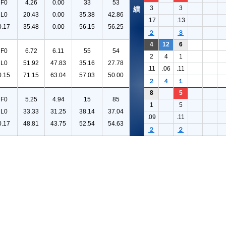
F0
4.26
0.00
33
53
3
3
績
L0
20.43
0.00
35.38
42.86
.17
.13
0.17
35.48
0.00
56.15
56.25
２
３
4
12
6
F0
6.72
6.11
55
54
2
4
1
L0
51.92
47.83
35.16
27.78
.11
.06
.11
0.15
71.15
63.04
57.03
50.00
２
４
１
8
5
F0
5.25
4.94
15
85
1
5
L0
33.33
31.25
38.14
37.04
.09
.11
0.17
48.81
43.75
52.54
54.63
２
２