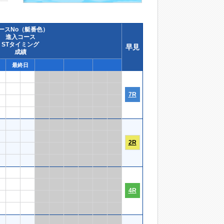
ースNo（艇番色）
進入コース
STタイミング
早見
成績
最終日
7R
2R
4R