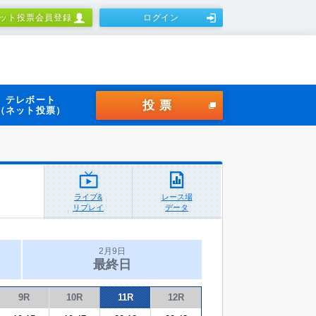
ット投票会員登録
ログイン
テレボート
投票
（ネット投票）
ライブ&
レース場
リプレイ
データ
2月9日
最終日
9R
10R
11R
12R