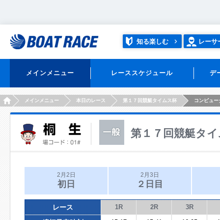
知る楽しむ
レーサ
メインメニュー
レーススケジュール
デ
HOME
メインメニュー
本日のレース
第１７回競艇タイムス杯
コンピュー
第１７回競艇タイ
2月2日
2月3日
初日
２日目
レース
1R
2R
3R