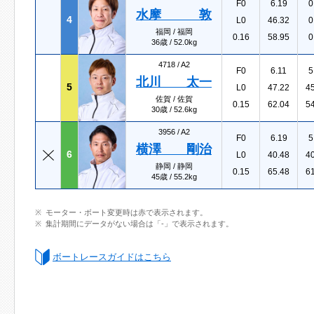
F0
6.19
0
水摩 敦
4
L0
46.32
0
福岡 / 福岡
0.16
58.95
0
36歳 / 52.0kg
4718 /
A2
F0
6.11
5
北川 太一
5
L0
47.22
4
佐賀 / 佐賀
0.15
62.04
5
30歳 / 52.6kg
3956 /
A2
F0
6.19
5
横澤 剛治
6
L0
40.48
4
静岡 / 静岡
0.15
65.48
6
45歳 / 55.2kg
モーター・ボート変更時は赤で表示されます。
集計期間にデータがない場合は「-」で表示されます。
ボートレースガイドはこちら