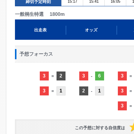
締切予定時刻
15:17
15:41
16:05
1
一般桐生特選 1800m
出走表
オッズ
予想フォーカス
3
2
3
6
3
=
-
=
3
1
2
1
3
=
-
=
3
=
この予想に対する自信度は