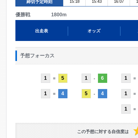
締切予定時刻
15:18
15:43
16:07
1
優勝戦 1800m
出走表
オッズ
予想フォーカス
1
5
1
6
1
=
-
=
1
4
5
4
1
=
-
=
1
=
この予想に対する自信度は