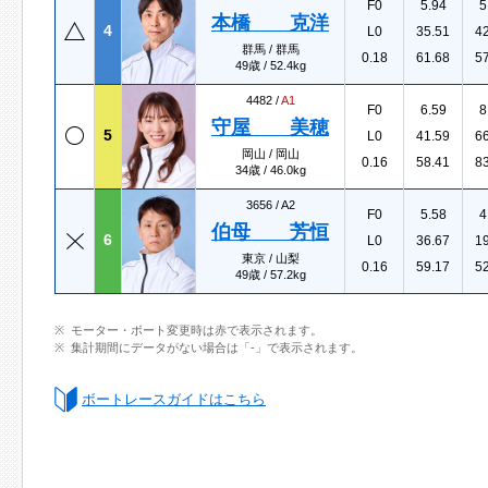
F0
5.94
5
本橋 克洋
4
L0
35.51
4
群馬 / 群馬
0.18
61.68
5
49歳 / 52.4kg
4482 /
A1
F0
6.59
8
守屋 美穂
5
L0
41.59
6
岡山 / 岡山
0.16
58.41
8
34歳 / 46.0kg
3656 /
A2
F0
5.58
4
伯母 芳恒
6
L0
36.67
1
東京 / 山梨
0.16
59.17
5
49歳 / 57.2kg
モーター・ボート変更時は赤で表示されます。
集計期間にデータがない場合は「-」で表示されます。
ボートレースガイドはこちら