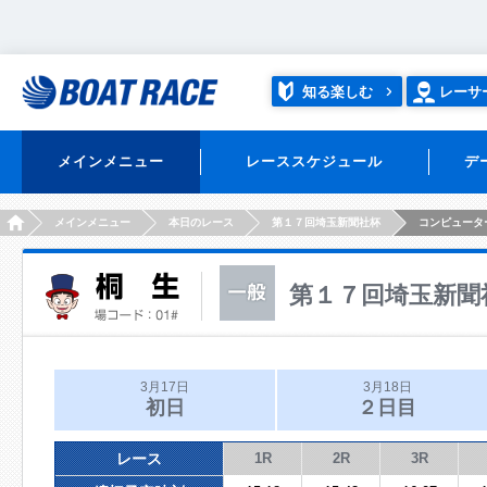
知る楽しむ
レーサ
メインメニュー
レーススケジュール
デ
HOME
メインメニュー
本日のレース
第１７回埼玉新聞社杯
コンピュータ
第１７回埼玉新聞
3月17日
3月18日
初日
２日目
レース
1R
2R
3R