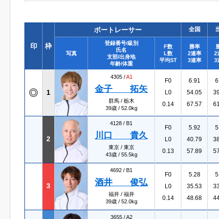
ボートレーサー
全国
登録番号/級別
印
枠
F数
勝率
氏名
写真
L数
2連率
2
支部/出身地
平均ST
3連率
3
年齢/体重
4305 /
A1
F0
6.91
6
金子 拓矢
1
L0
54.05
3
群馬 / 栃木
0.14
67.57
6
39歳 / 52.0kg
4128 /
B1
F0
5.92
5
川口 貴久
2
L0
40.79
3
東京 / 東京
0.13
57.89
5
43歳 / 55.5kg
4692 /
B1
F0
5.28
5
酒井 俊弘
3
L0
35.53
3
福井 / 福井
0.14
48.68
4
39歳 / 52.0kg
3655 /
A2