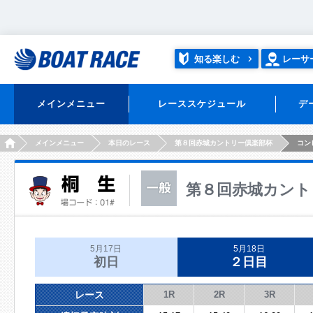
知る楽しむ
レーサ
メインメニュー
レーススケジュール
デ
HOME
メインメニュー
本日のレース
第８回赤城カントリー倶楽部杯
コン
第８回赤城カント
5月17日
5月18日
初日
２日目
レース
1R
2R
3R