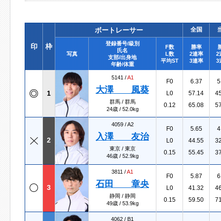
ボートレーサー
全国
登録番号/級別
印
枠
F数
勝率
氏名
写真
L数
2連率
2
支部/出身地
平均ST
3連率
3
年齢/体重
5141 /
A1
F0
6.37
5
大澤 風葵
1
L0
57.14
4
群馬 / 群馬
0.12
65.08
5
24歳 / 52.0kg
4059 /
A2
F0
5.65
4
入澤 友治
2
L0
44.55
3
東京 / 東京
0.15
55.45
3
46歳 / 52.9kg
3811 /
A1
F0
5.87
6
石田 章央
3
L0
41.32
4
静岡 / 静岡
0.15
59.50
7
49歳 / 53.9kg
4062 /
B1