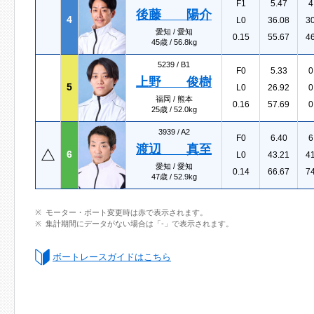
F1
5.47
4
後藤 陽介
4
L0
36.08
3
愛知 / 愛知
0.15
55.67
4
45歳 / 56.8kg
5239 /
B1
F0
5.33
0
上野 俊樹
5
L0
26.92
0
福岡 / 熊本
0.16
57.69
0
25歳 / 52.0kg
3939 /
A2
F0
6.40
6
渡辺 真至
6
L0
43.21
4
愛知 / 愛知
0.14
66.67
7
47歳 / 52.9kg
モーター・ボート変更時は赤で表示されます。
集計期間にデータがない場合は「-」で表示されます。
ボートレースガイドはこちら