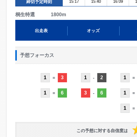
締切予定時刻
15:17
15:40
16:09
1
桐生特選 1800m
出走表
オッズ
予想フォーカス
1
3
1
2
1
=
-
=
1
6
3
6
1
=
-
=
1
=
この予想に対する自信度は