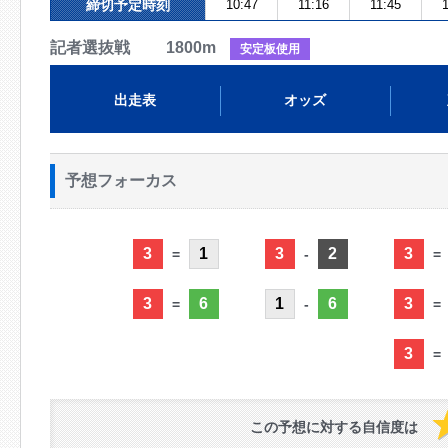
締切予定時刻
10:47
11:16
11:45
1
記者選抜戦 1800m
安定板使用
出走表
オッズ
予想フォーカス
3
1
3
2
3
=
-
=
3
6
1
6
3
=
-
=
3
=
この予想に対する自信度は