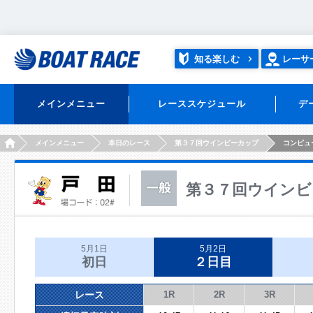
知る楽しむ
レーサ
メインメニュー
レーススケジュール
デ
HOME
メインメニュー
本日のレース
第３７回ウインビーカップ
コンピュ
第３７回ウインビ
5月1日
5月2日
初日
２日目
レース
1R
2R
3R