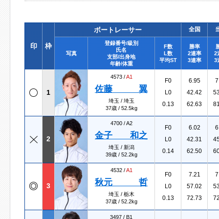
ボートレーサー
全国
登録番号/級別
印
枠
F数
勝率
氏名
写真
L数
2連率
2
支部/出身地
平均ST
3連率
3
年齢/体重
4573 /
A1
F0
6.95
7
佐藤 翼
1
L0
42.42
5
埼玉 / 埼玉
0.13
62.63
8
37歳 / 52.5kg
4700 /
A2
F0
6.02
6
金子 和之
2
L0
42.31
4
埼玉 / 新潟
0.14
62.50
6
39歳 / 52.2kg
4532 /
A1
F0
7.21
7
秋元 哲
3
L0
57.02
5
埼玉 / 栃木
0.13
72.73
7
37歳 / 52.2kg
3497 /
B1