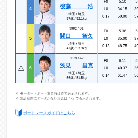
F0
5.10
5
後藤 浩
4
L0
34.15
3
埼玉 / 埼玉
0.17
50.00
5
57歳 / 52.1kg
3992 /
B1
F0
5.36
5
関口 智久
5
L0
35.00
3
埼玉 / 埼玉
0.13
48.75
4
47歳 / 53.3kg
3629 /
A2
F0
6.11
5
浅見 昌克
6
L0
40.37
3
埼玉 / 埼玉
0.14
61.47
5
56歳 / 51.5kg
モーター・ボート変更時は赤で表示されます。
集計期間にデータがない場合は「-」で表示されます。
ボートレースガイドはこちら