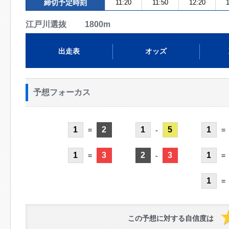
締切予定時刻
11:20
11:50
12:20
1
江戸川選抜 1800m
出走表
オッズ
予想フォーカス
1
2
1
5
1
=
-
=
1
3
2
3
1
=
-
=
1
=
この予想に対する自信度は