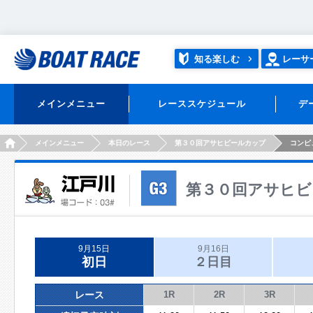
知る楽しむ
レーサ
メインメニュー
レーススケジュール
デ
HOME
メインメニュー
本日のレース
第３０回アサヒビールカップ
コンピ
第３０回アサヒビ
9月15日
9月16日
初日
２日目
レース
1R
2R
3R