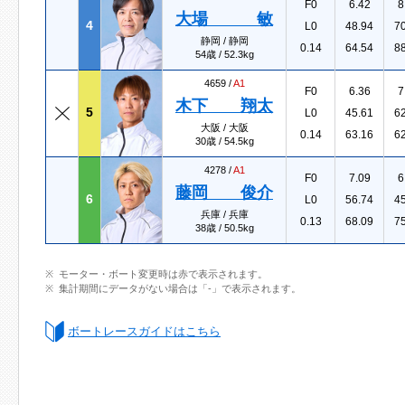
F0
6.42
8
大場 敏
4
L0
48.94
7
静岡 / 静岡
0.14
64.54
8
54歳 / 52.3kg
4659 /
A1
F0
6.36
7
木下 翔太
5
L0
45.61
6
大阪 / 大阪
0.14
63.16
6
30歳 / 54.5kg
4278 /
A1
F0
7.09
6
藤岡 俊介
6
L0
56.74
4
兵庫 / 兵庫
0.13
68.09
7
38歳 / 50.5kg
モーター・ボート変更時は赤で表示されます。
集計期間にデータがない場合は「-」で表示されます。
ボートレースガイドはこちら