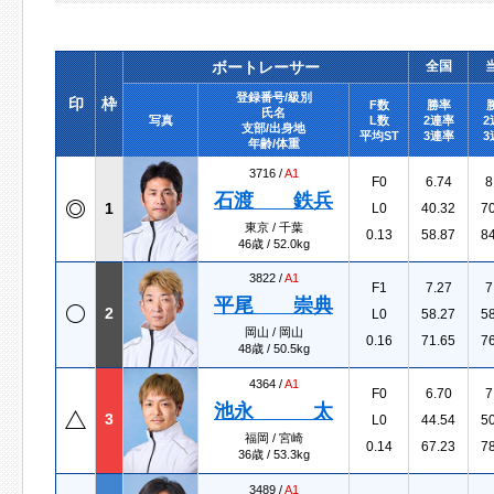
ボートレーサー
全国
登録番号/級別
印
枠
F数
勝率
氏名
写真
L数
2連率
2
支部/出身地
平均ST
3連率
3
年齢/体重
3716 /
A1
F0
6.74
8
石渡 鉄兵
1
L0
40.32
7
東京 / 千葉
0.13
58.87
8
46歳 / 52.0kg
3822 /
A1
F1
7.27
7
平尾 崇典
2
L0
58.27
5
岡山 / 岡山
0.16
71.65
7
48歳 / 50.5kg
4364 /
A1
F0
6.70
7
池永 太
3
L0
44.54
5
福岡 / 宮崎
0.14
67.23
7
36歳 / 53.3kg
3489 /
A1