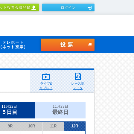
ット投票会員登録
ログイン
テレボート
投票
（ネット投票）
ライブ&
レース場
リプレイ
データ
11月22日
11月23日
５日目
最終日
9R
10R
11R
12R