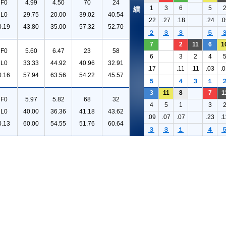
F0
4.99
4.50
70
24
1
3
6
5
績
L0
29.75
20.00
39.02
40.54
.22
.27
.18
.24
.0
0.19
43.80
35.00
57.32
52.70
２
３
３
５
7
2
11
6
1
F0
5.60
6.47
23
58
6
3
2
4
L0
33.33
44.92
40.96
32.91
.17
.11
.11
.03
.0
0.16
57.94
63.56
54.22
45.57
５
４
３
１
3
11
8
7
1
F0
5.97
5.82
68
32
4
5
1
3
L0
40.00
36.36
41.18
43.62
.09
.07
.07
.23
.1
0.13
60.00
54.55
51.76
60.64
３
３
１
４