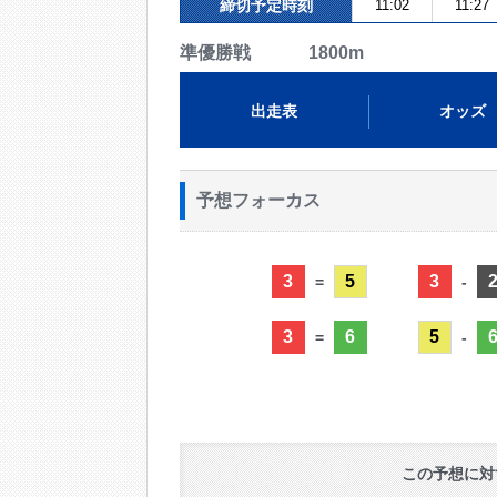
締切予定時刻
11:02
11:27
準優勝戦 1800m
出走表
オッズ
予想フォーカス
3
5
3
=
-
3
6
5
=
-
この予想に対