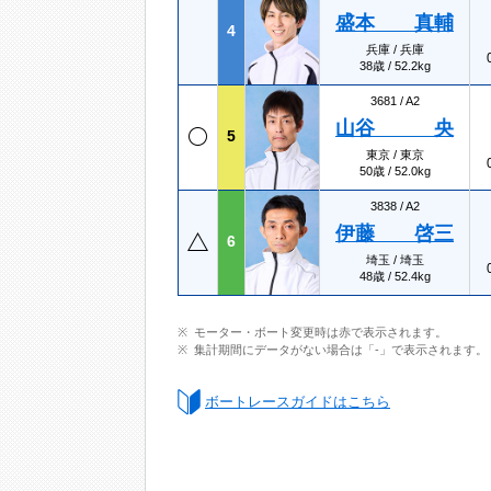
盛本 真輔
4
兵庫 / 兵庫
38歳 / 52.2kg
3681 /
A2
山谷 央
5
東京 / 東京
50歳 / 52.0kg
3838 /
A2
伊藤 啓三
6
埼玉 / 埼玉
48歳 / 52.4kg
モーター・ボート変更時は赤で表示されます。
集計期間にデータがない場合は「-」で表示されます。
ボートレースガイドはこちら