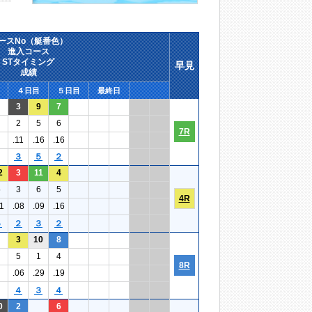
ースNo（艇番色）
進入コース
STタイミング
早見
成績
４日目
５日目
最終日
3
9
7
2
5
6
7R
.11
.16
.16
３
５
２
2
3
11
4
5
3
6
5
4R
1
.08
.09
.16
５
２
３
２
3
10
8
5
1
4
8R
.06
.29
.19
４
３
４
0
2
6