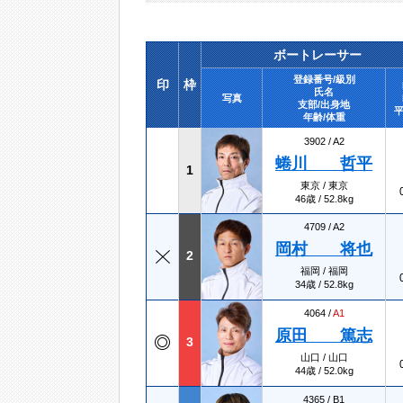
ボートレーサー
登録番号/級別
印
枠
氏名
写真
支部/出身地
平
年齢/体重
3902 /
A2
蜷川 哲平
1
東京 / 東京
46歳 / 52.8kg
4709 /
A2
岡村 将也
2
福岡 / 福岡
34歳 / 52.8kg
4064 /
A1
原田 篤志
3
山口 / 山口
44歳 / 52.0kg
4365 /
B1