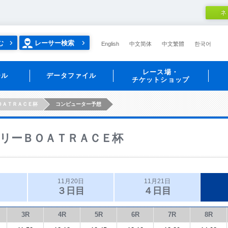
ネ
む
レーサー検索
English
中文简体
中文繁體
한국어
レース場・
ール
データファイル
チケットショップ
ＯＡＴＲＡＣＥ杯
コンピューター予想
リーＢＯＡＴＲＡＣＥ杯
11月20日
11月21日
３日目
４日目
3R
4R
5R
6R
7R
8R