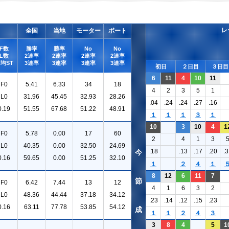
レ
全国
当地
モーター
ボート
F数
勝率
勝率
No
No
L数
2連率
2連率
2連率
2連率
均ST
3連率
3連率
3連率
3連率
初日
２日目
３日目
6
11
4
10
11
F0
5.41
6.33
34
18
4
2
3
5
1
L0
31.96
45.45
32.93
28.26
.04
.24
.24
.27
.16
0.19
51.55
67.68
51.22
48.91
１
１
１
３
１
10
3
10
4
1
F0
5.78
0.00
17
60
2
4
1
3
L0
40.35
0.00
32.50
24.69
.18
.13
.17
.20
.3
今
0.16
59.65
0.00
51.25
32.10
１
２
４
１
8
12
6
11
7
節
F0
6.42
7.44
13
12
4
1
6
3
2
L0
48.36
44.44
37.18
34.12
.23
.14
.12
.15
.23
0.16
63.11
77.78
53.85
54.12
成
１
１
２
４
３
3
8
4
5
1