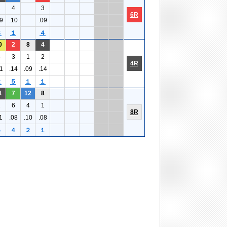
2
4
3
6R
9
.10
.09
３
１
４
0
2
8
4
5
3
1
2
4R
1
.14
.09
.14
２
５
１
１
1
7
12
8
2
6
4
1
8R
1
.08
.10
.08
５
４
２
１