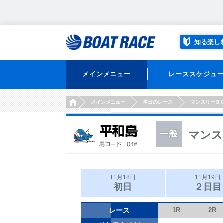
知る楽し
メインメニュー
レーススケジュ
HOME
メインメニュー
本日のレース
マンスリーＢ
マンス
11月18日
11月19日
初日
２日目
レース
1R
2R