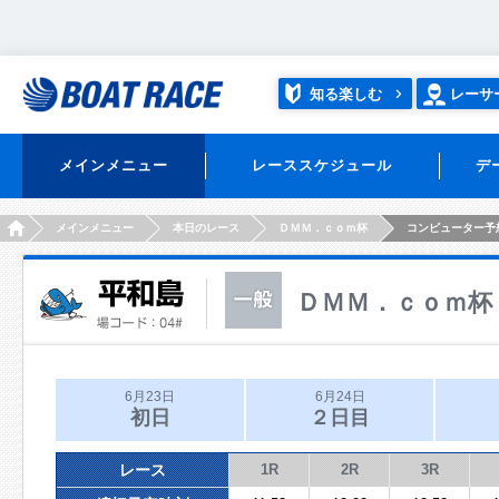
知る楽しむ
レーサ
メインメニュー
レーススケジュール
デ
HOME
メインメニュー
本日のレース
ＤＭＭ．ｃｏｍ杯
コンピューター予
ＤＭＭ．ｃｏｍ杯
6月23日
6月24日
初日
２日目
レース
1R
2R
3R