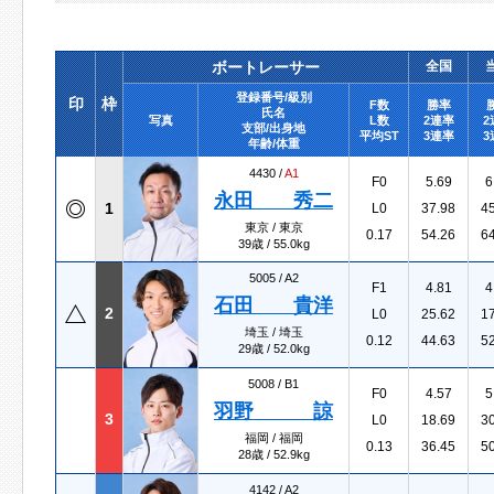
ボートレーサー
全国
登録番号/級別
印
枠
F数
勝率
氏名
写真
L数
2連率
2
支部/出身地
平均ST
3連率
3
年齢/体重
4430 /
A1
F0
5.69
6
永田 秀二
1
L0
37.98
4
東京 / 東京
0.17
54.26
6
39歳 / 55.0kg
5005 /
A2
F1
4.81
4
石田 貴洋
2
L0
25.62
1
埼玉 / 埼玉
0.12
44.63
5
29歳 / 52.0kg
5008 /
B1
F0
4.57
5
羽野 諒
3
L0
18.69
3
福岡 / 福岡
0.13
36.45
5
28歳 / 52.9kg
4142 /
A2