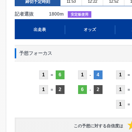
締切予定時刻
11:53
12:22
12:52
1
記者選抜 1800m
安定板使用
出走表
オッズ
予想フォーカス
1
6
1
4
1
=
-
=
1
2
6
2
1
=
-
=
1
=
この予想に対する自信度は