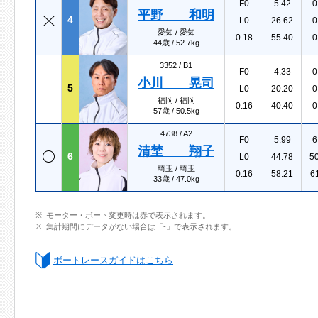
F0
5.42
0
平野 和明
4
L0
26.62
0
愛知 / 愛知
0.18
55.40
0
44歳 / 52.7kg
3352 /
B1
F0
4.33
0
小川 晃司
5
L0
20.20
0
福岡 / 福岡
0.16
40.40
0
57歳 / 50.5kg
4738 /
A2
F0
5.99
6
清埜 翔子
6
L0
44.78
5
埼玉 / 埼玉
0.16
58.21
6
33歳 / 47.0kg
モーター・ボート変更時は赤で表示されます。
集計期間にデータがない場合は「-」で表示されます。
ボートレースガイドはこちら