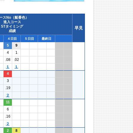
ースNo（艇番色）
進入コース
STタイミング
早見
成績
４日目
５日目
最終日
5
9
4
1
.08
.02
１
１
4
3
.19
２
11
6
.16
２
2
8