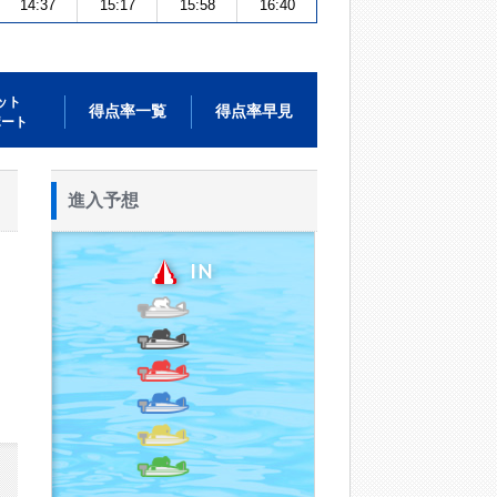
14:37
15:17
15:58
16:40
ット
得点率一覧
得点率早見
ポート
進入予想