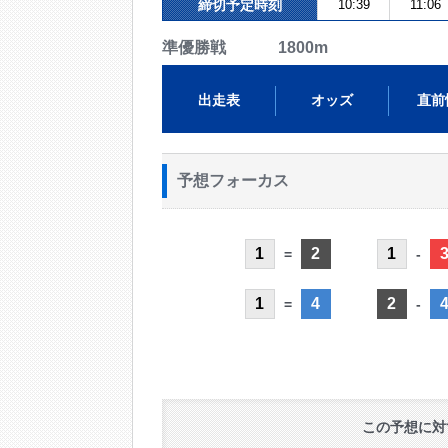
締切予定時刻
10:39
11:06
準優勝戦 1800m
出走表
オッズ
直前
予想フォーカス
1
2
1
=
-
1
4
2
=
-
この予想に対