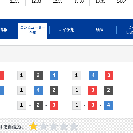
11:33
12:03
12:33
13:03
13:33
14:04
コンピューター
ピ
情報
マイ予想
結果
予想
レ
3
1
2
4
1
4
3
=
-
=
-
4
1
4
2
1
3
2
=
-
-
-
1
2
3
1
3
4
=
-
-
-
する自信度は