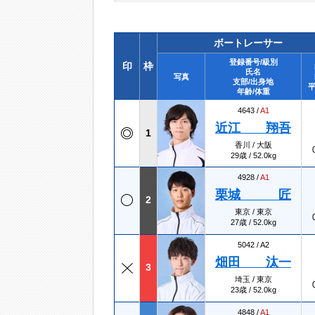
ボートレーサー
登録番号/級別
印
枠
氏名
写真
支部/出身地
平
年齢/体重
4643 /
A1
近江 翔吾
1
香川 / 大阪
29歳 / 52.0kg
4928 /
A1
栗城 匠
2
東京 / 東京
27歳 / 52.0kg
5042 /
A2
畑田 汰一
3
埼玉 / 東京
23歳 / 52.0kg
4848 /
A1