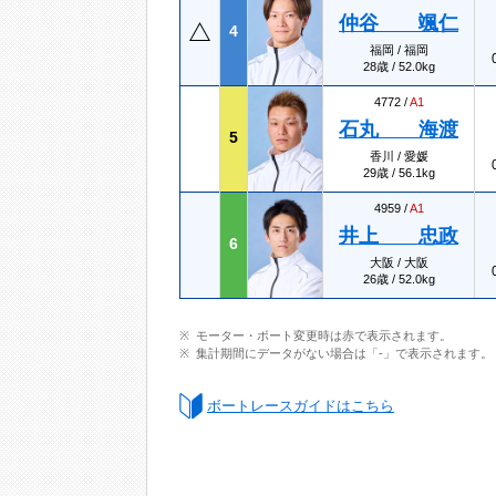
仲谷 颯仁
4
福岡 / 福岡
28歳 / 52.0kg
4772 /
A1
石丸 海渡
5
香川 / 愛媛
29歳 / 56.1kg
4959 /
A1
井上 忠政
6
大阪 / 大阪
26歳 / 52.0kg
モーター・ボート変更時は赤で表示されます。
集計期間にデータがない場合は「-」で表示されます。
ボートレースガイドはこちら