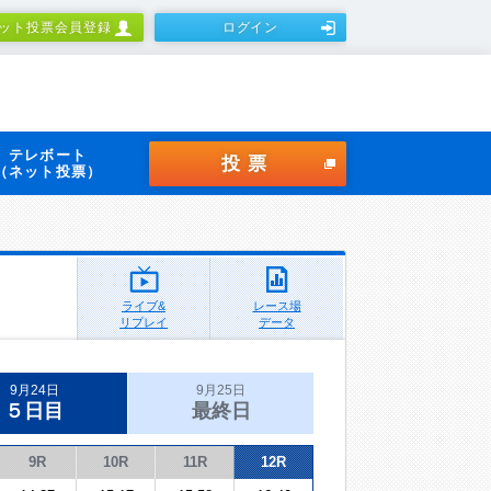
ット投票会員登録
ログイン
テレボート
投票
（ネット投票）
ライブ&
レース場
リプレイ
データ
9月24日
9月25日
５日目
最終日
9R
10R
11R
12R