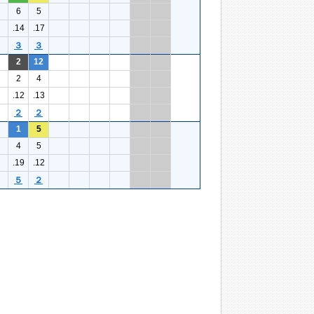
6
5
.14
.17
３
３
2
12
2
4
.12
.13
２
２
1
5
4
5
.19
.12
５
２