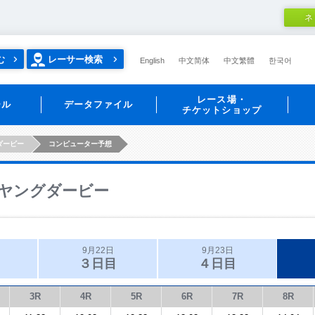
ネ
む
レーサー検索
English
中文简体
中文繁體
한국어
レース場・
ール
データファイル
チケットショップ
ダービー
コンピューター予想
ヤングダービー
9月22日
9月23日
３日目
４日目
3R
4R
5R
6R
7R
8R