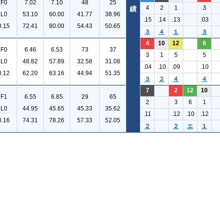
F0
7.02
7.10
48
25
4
2
1
3
績
L0
53.10
60.00
41.77
38.96
.15
.14
.13
.03
0.15
72.41
80.00
54.43
50.65
３
４
１
３
4
10
12
6
F0
6.46
6.53
73
37
3
1
5
5
L0
48.82
57.89
32.58
31.08
.04
.10
.09
.10
0.12
62.20
63.16
44.94
51.35
３
２
４
４
7
2
12
10
F1
6.55
6.85
29
65
2
3
6
1
L0
44.95
45.65
45.33
35.62
.11
.12
.10
.12
0.16
74.31
78.26
57.33
52.05
２
２
エ
１