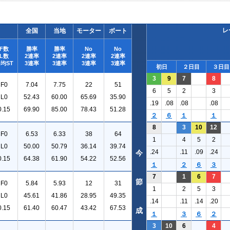
レ
全国
当地
モーター
ボート
F数
勝率
勝率
No
No
L数
2連率
2連率
2連率
2連率
均ST
3連率
3連率
3連率
3連率
初日
２日目
３日目
3
9
7
8
F0
7.04
7.75
22
51
6
5
2
3
L0
52.43
60.00
65.69
35.90
.19
.08
.08
.08
0.15
69.90
85.00
78.43
51.28
２
６
１
１
8
3
10
12
F0
6.53
6.33
38
64
1
4
5
2
L0
50.00
50.79
36.14
39.74
.24
.11
.09
.24
今
0.15
64.38
61.90
54.22
52.56
１
２
６
３
7
1
6
7
節
F0
5.84
5.93
12
31
1
2
5
3
L0
45.61
41.86
28.95
49.35
.14
.11
.14
.20
0.15
61.40
60.47
43.42
67.53
成
１
３
６
２
3
10
6
4