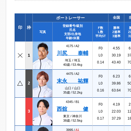
ボートレーサー
全国
登録番号/級別
印
枠
F数
勝率
氏名
写真
L数
2連率
2
支部/出身地
平均ST
3連率
3
年齢/体重
4175 /
A2
F0
4.55
6
川尻 泰輔
1
L0
30.19
3
埼玉 / 埼玉
0.14
43.40
7
40歳 / 53.4kg
4475 /
A2
F0
6.23
6
末永 祐輝
2
L0
39.86
5
山口 / 山口
0.16
63.64
7
35歳 / 52.2kg
4345 /
B1
F0
4.19
2
西舘 健
3
L0
22.03
1
東京 / 神奈川
0.17
37.29
1
38歳 / 52.5kg
3995 /
A1