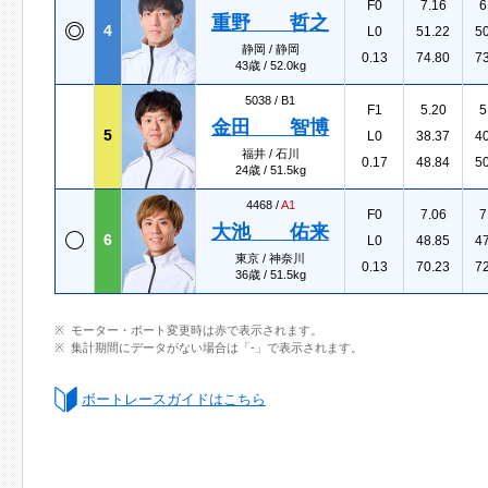
F0
7.16
6
重野 哲之
4
L0
51.22
5
静岡 / 静岡
0.13
74.80
7
43歳 / 52.0kg
5038 /
B1
F1
5.20
5
金田 智博
5
L0
38.37
4
福井 / 石川
0.17
48.84
5
24歳 / 51.5kg
4468 /
A1
F0
7.06
7
大池 佑来
6
L0
48.85
4
東京 / 神奈川
0.13
70.23
7
36歳 / 51.5kg
モーター・ボート変更時は赤で表示されます。
集計期間にデータがない場合は「-」で表示されます。
ボートレースガイドはこちら