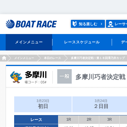
知る楽しむ
レーサ
メインメニュー
レーススケジュール
デ
HOME
メインメニュー
本日のレース
多摩川巧者決定戦！第１８回澤乃井カップ
多摩川巧者決定戦
3月23日
3月24日
初日
２日目
レース
1R
2R
3R