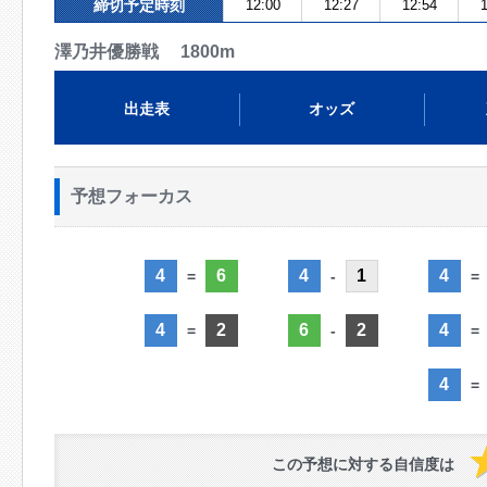
締切予定時刻
12:00
12:27
12:54
1
澤乃井優勝戦 1800m
出走表
オッズ
予想フォーカス
4
6
4
1
4
=
-
=
4
2
6
2
4
=
-
=
4
=
この予想に対する自信度は