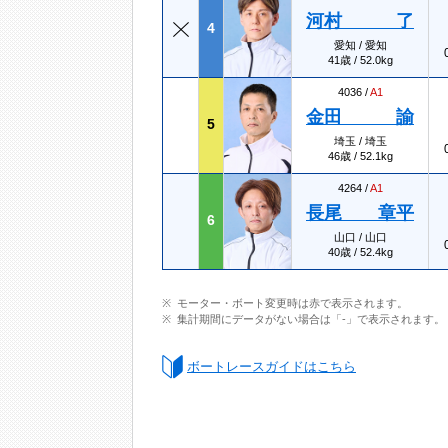
河村 了
4
愛知 / 愛知
41歳 / 52.0kg
4036 /
A1
金田 諭
5
埼玉 / 埼玉
46歳 / 52.1kg
4264 /
A1
長尾 章平
6
山口 / 山口
40歳 / 52.4kg
モーター・ボート変更時は赤で表示されます。
集計期間にデータがない場合は「-」で表示されます。
ボートレースガイドはこちら