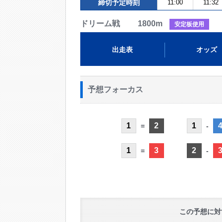
締切予定時刻
11:00
11:32
ドリーム戦 1800m
安定板使用
出走表
オッズ
予想フォーカス
1
2
1
=
-
1
3
2
=
-
この予想に対