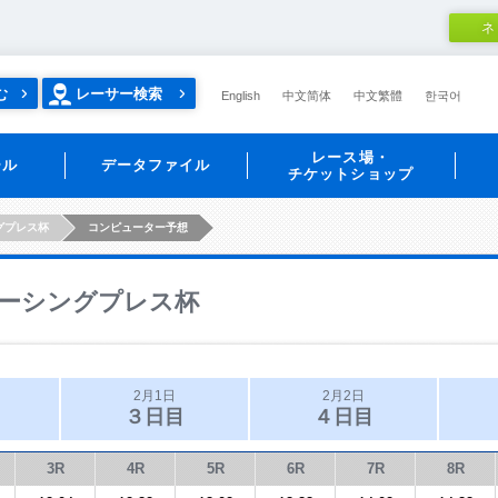
ネ
む
レーサー検索
English
中文简体
中文繁體
한국어
レース場・
ール
データファイル
チケットショップ
グプレス杯
コンピューター予想
ーシングプレス杯
2月1日
2月2日
３日目
４日目
3R
4R
5R
6R
7R
8R