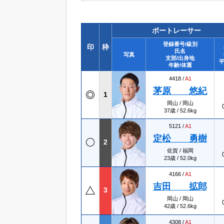
ボートレーサー
登録番号/級別
印
枠
氏名
写真
支部/出身地
平
年齢/体重
4418 /
A1
茅原 悠紀
1
岡山 / 岡山
37歳 / 52.6kg
5121 /
A1
定松 勇樹
2
佐賀 / 福岡
23歳 / 52.0kg
4166 /
A1
吉田 拡郎
3
岡山 / 岡山
42歳 / 52.6kg
4308 /
A1