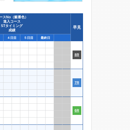
ースNo（艇番色）
進入コース
STタイミング
早見
成績
４日目
５日目
最終日
8R
7R
6R