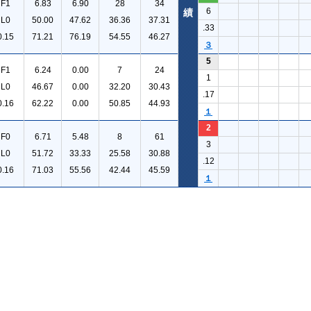
F1
6.83
6.90
28
34
6
績
L0
50.00
47.62
36.36
37.31
.33
0.15
71.21
76.19
54.55
46.27
３
5
F1
6.24
0.00
7
24
1
L0
46.67
0.00
32.20
30.43
.17
0.16
62.22
0.00
50.85
44.93
１
2
F0
6.71
5.48
8
61
3
L0
51.72
33.33
25.58
30.88
.12
0.16
71.03
55.56
42.44
45.59
１