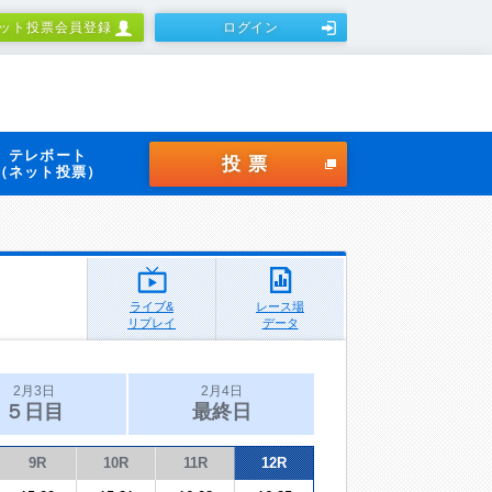
ット投票会員登録
ログイン
テレボート
投票
（ネット投票）
ライブ&
レース場
リプレイ
データ
2月3日
2月4日
５日目
最終日
9R
10R
11R
12R