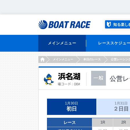
知る楽し
メインメニュー
レーススケジュ
HOME
メインメニュー
本日のレース
公営レーシン
公営レ
1月30日
1月31日
初日
２日目
レース
1R
2R