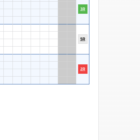
3R
5R
2R