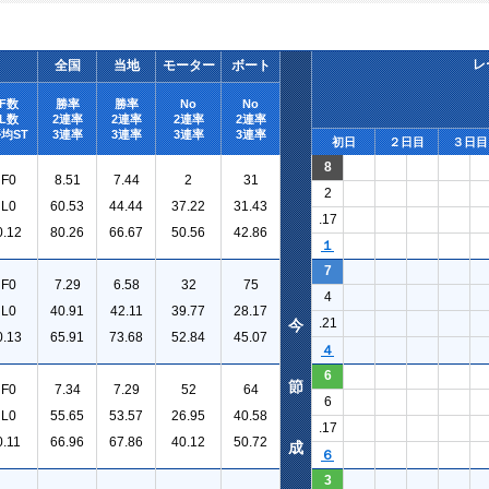
レ
全国
当地
モーター
ボート
F数
勝率
勝率
No
No
L数
2連率
2連率
2連率
2連率
均ST
3連率
3連率
3連率
3連率
初日
２日目
３日目
8
F0
8.51
7.44
2
31
2
L0
60.53
44.44
37.22
31.43
.17
0.12
80.26
66.67
50.56
42.86
１
7
F0
7.29
6.58
32
75
4
L0
40.91
42.11
39.77
28.17
.21
今
0.13
65.91
73.68
52.84
45.07
４
6
節
F0
7.34
7.29
52
64
6
L0
55.65
53.57
26.95
40.58
.17
0.11
66.96
67.86
40.12
50.72
成
６
3