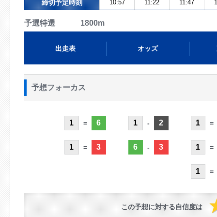
締切予定時刻
10:57
11:22
11:47
1
予選特選 1800m
出走表
オッズ
予想フォーカス
1
6
1
2
1
=
-
=
1
3
6
3
1
=
-
=
1
=
この予想に対する自信度は