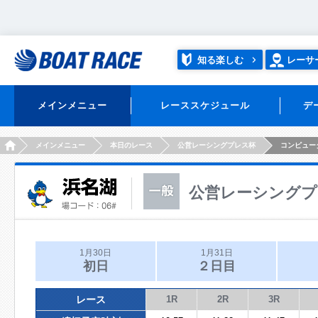
知る楽しむ
レーサ
メインメニュー
レーススケジュール
デ
HOME
メインメニュー
本日のレース
公営レーシングプレス杯
コンピュー
公営レーシングプ
1月30日
1月31日
初日
２日目
レース
1R
2R
3R