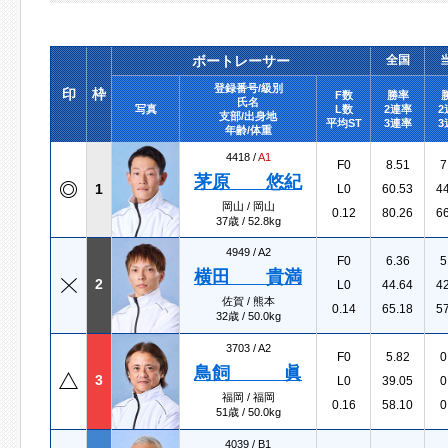
ボートレーサー
全国
登録番号/級別
印
枠
F数
勝率
氏名
写真
L数
2連率
2
支部/出身地
平均ST
3連率
3
年齢/体重
4418 /
A1
F0
8.51
7
茅原 悠紀
1
L0
60.53
4
岡山 / 岡山
0.12
80.26
6
37歳 / 52.8kg
4949 /
A2
F0
6.36
5
横田 貴満
2
L0
44.64
4
佐賀 / 熊本
0.14
65.18
5
32歳 / 50.0kg
3703 /
A2
F0
5.82
0
鳥飼 眞
3
L0
39.05
0
福岡 / 福岡
0.16
58.10
0
51歳 / 50.0kg
4039 /
B1