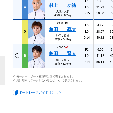
F1
5.28
0
村上 功祐
4
L0
31.73
0
大阪 / 大阪
0.15
50.00
0
46歳 / 56.2kg
4988 /
B1
F0
4.22
5
牟田 奨太
5
L0
28.57
3
静岡 / 長崎
0.14
40.82
5
27歳 / 54.5kg
4505 /
A1
F1
6.05
6
島田 賢人
6
L0
41.12
4
埼玉 / 埼玉
0.14
55.14
5
36歳 / 52.9kg
モーター・ボート変更時は赤で表示されます。
集計期間にデータがない場合は「-」で表示されます。
ボートレースガイドはこちら