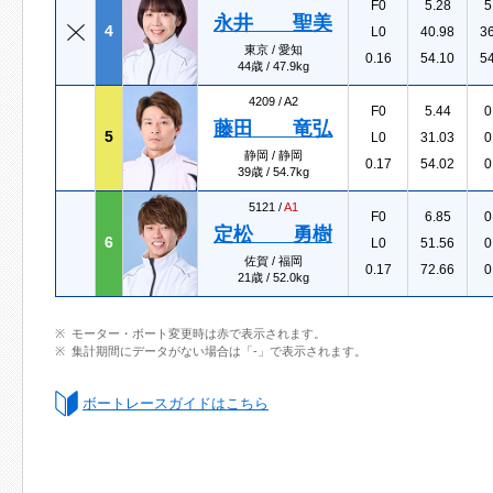
F0
5.28
5
永井 聖美
4
L0
40.98
3
東京 / 愛知
0.16
54.10
5
44歳 / 47.9kg
4209 /
A2
F0
5.44
0
藤田 竜弘
5
L0
31.03
0
静岡 / 静岡
0.17
54.02
0
39歳 / 54.7kg
5121 /
A1
F0
6.85
0
定松 勇樹
6
L0
51.56
0
佐賀 / 福岡
0.17
72.66
0
21歳 / 52.0kg
モーター・ボート変更時は赤で表示されます。
集計期間にデータがない場合は「-」で表示されます。
ボートレースガイドはこちら