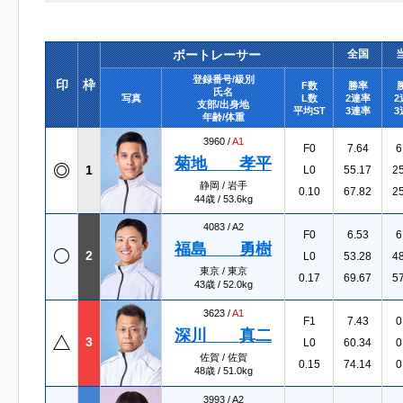
ボートレーサー
全国
登録番号/級別
印
枠
F数
勝率
氏名
写真
L数
2連率
2
支部/出身地
平均ST
3連率
3
年齢/体重
3960 /
A1
F0
7.64
6
菊地 孝平
1
L0
55.17
2
静岡 / 岩手
0.10
67.82
2
44歳 / 53.6kg
4083 /
A2
F0
6.53
6
福島 勇樹
2
L0
53.28
4
東京 / 東京
0.17
69.67
5
43歳 / 52.0kg
3623 /
A1
F1
7.43
0
深川 真二
3
L0
60.34
0
佐賀 / 佐賀
0.15
74.14
0
48歳 / 51.0kg
3993 /
A2