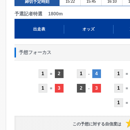
締切予定時刻
15:22
15:45
16:10
1
予選記者特選 1800m
出走表
オッズ
予想フォーカス
1
2
1
4
1
=
-
=
1
3
2
3
1
=
-
=
1
=
この予想に対する自信度は