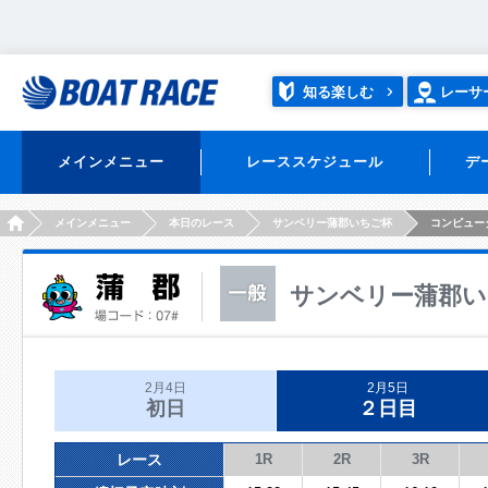
知る楽しむ
レーサ
メインメニュー
レーススケジュール
デ
HOME
メインメニュー
本日のレース
サンベリー蒲郡いちご杯
コンピュー
サンベリー蒲郡い
2月4日
2月5日
初日
２日目
レース
1R
2R
3R