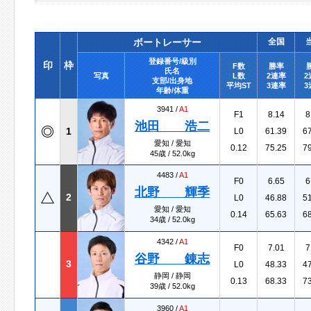
ボートレーサー
全国
登録番号/級別
印
枠
F数
勝率
氏名
写真
L数
2連率
2
支部/出身地
平均ST
3連率
3
年齢/体重
3941 /
A1
F1
8.14
8
池田 浩二
1
L0
61.39
6
愛知 / 愛知
0.12
75.25
7
45歳 / 52.0kg
4483 /
A1
F0
6.65
6
北野 輝季
2
L0
46.88
5
愛知 / 愛知
0.14
65.63
6
34歳 / 52.0kg
4342 /
A1
F0
7.01
7
谷野 錬志
3
L0
48.33
4
静岡 / 静岡
0.13
68.33
7
39歳 / 52.0kg
3960 /
A1