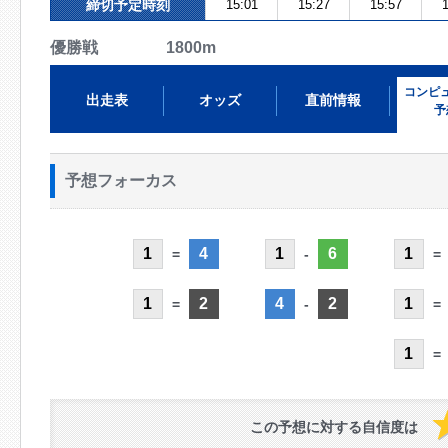
締切予定時刻
15:01
15:27
15:57
1
優勝戦 1800m
コンピ
出走表
オッズ
直前情報
予
予想フォーカス
1
4
1
6
1
=
-
=
1
2
4
2
1
=
-
=
1
=
この予想に対する自信度は