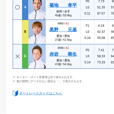
F0
7.73
8
菊地 孝平
4
L0
51.35
5
静岡 / 岩手
0.11
67.57
7
45歳 / 53.9kg
4960 /
A1
F1
6.24
6
黒野 元基
5
L0
42.37
4
愛知 / 愛知
0.16
55.08
6
27歳 / 51.5kg
3946 /
A1
F0
7.41
7
赤岩 善生
6
L0
58.33
6
愛知 / 愛知
0.14
73.33
8
47歳 / 54.2kg
モーター・ボート変更時は赤で表示されます。
集計期間にデータがない場合は「-」で表示されます。
ボートレースガイドはこちら