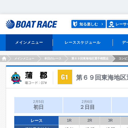
知る楽しむ
レーサ
メインメニュー
レーススケジュール
デ
HOME
メインメニュー
本日のレース
第６９回東海地区選手権競走
コンピ
第６９回東海地区
2月5日
2月6日
初日
２日目
レース
1R
2R
3R