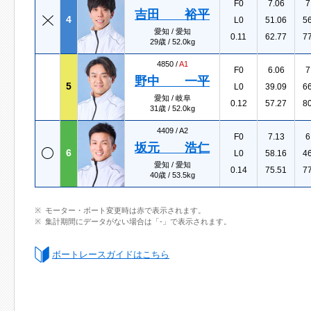
F0
7.06
7
吉田 裕平
4
L0
51.06
5
愛知 / 愛知
0.11
62.77
7
29歳 / 52.0kg
4850 /
A1
F0
6.06
7
野中 一平
5
L0
39.09
6
愛知 / 岐阜
0.12
57.27
8
31歳 / 52.0kg
4409 /
A2
F0
7.13
6
坂元 浩仁
6
L0
58.16
4
愛知 / 愛知
0.14
75.51
7
40歳 / 53.5kg
モーター・ボート変更時は赤で表示されます。
集計期間にデータがない場合は「-」で表示されます。
ボートレースガイドはこちら