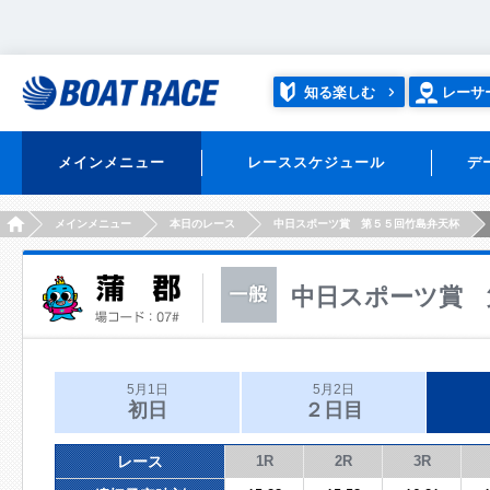
知る楽しむ
レーサ
メインメニュー
レーススケジュール
デ
HOME
メインメニュー
本日のレース
中日スポーツ賞 第５５回竹島弁天杯
中日スポーツ賞 
5月1日
5月2日
初日
２日目
レース
1R
2R
3R