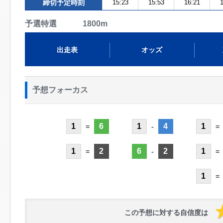
締切予定時刻
15:23
15:53
16:21
1
予選特選 1800m
出走表
オッズ
予想フォーカス
1
6
1
4
1
=
-
=
1
2
6
2
1
=
-
=
1
=
この予想に対する自信度は