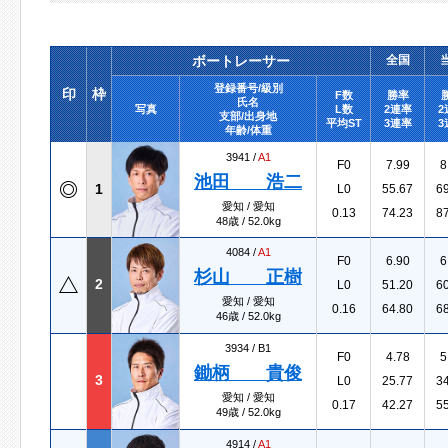
ボートレーサー
全国
登録番号/級別
印
枠
F数
勝率
氏名
写真
L数
2連率
2
支部/出身地
平均ST
3連率
3
年齢/体重
3941 /
A1
F0
7.99
8
池田 浩二
1
L0
55.67
6
愛知 / 愛知
0.13
74.23
8
48歳 / 52.0kg
4084 /
A1
F0
6.90
6
杉山 正樹
2
L0
51.20
6
愛知 / 愛知
0.16
64.80
6
46歳 / 52.0kg
3934 /
B1
F0
4.78
5
鋤柄 貴俊
3
L0
25.77
3
愛知 / 愛知
0.17
42.27
5
49歳 / 52.0kg
4914 /
A1