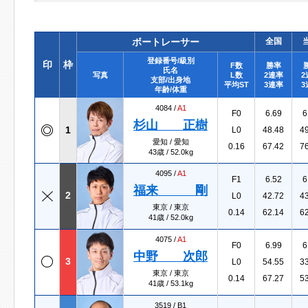
ボートレーサー
全国
登録番号/級別
印
枠
F数
勝率
氏名
写真
L数
2連率
2
支部/出身地
平均ST
3連率
3
年齢/体重
4084 /
A1
F0
6.69
6
杉山 正樹
1
L0
48.48
4
愛知 / 愛知
0.16
67.42
7
43歳 / 52.0kg
4095 /
A1
F1
6.52
6
福来 剛
2
L0
42.72
4
東京 / 東京
0.14
62.14
6
41歳 / 52.0kg
4075 /
A1
F0
6.99
6
中野 次郎
3
L0
54.55
3
東京 / 東京
0.14
67.27
5
41歳 / 53.1kg
3519 /
B1