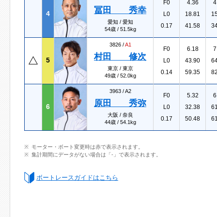
F0
4.36
4
冨田 秀幸
4
L0
18.81
1
愛知 / 愛知
0.17
41.58
3
54歳 / 51.5kg
3826 /
A1
F0
6.18
7
村田 修次
5
L0
43.90
6
東京 / 東京
0.14
59.35
8
49歳 / 52.0kg
3963 /
A2
F0
5.32
6
原田 秀弥
6
L0
32.38
6
大阪 / 奈良
0.17
50.48
6
44歳 / 54.1kg
モーター・ボート変更時は赤で表示されます。
集計期間にデータがない場合は「-」で表示されます。
ボートレースガイドはこちら