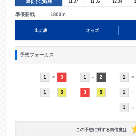
締切予定時刻
11:07
11:35
12:04
1
準優勝戦 1800m
出走表
オッズ
予想フォーカス
1
3
1
2
1
=
-
=
1
5
3
5
1
=
-
=
1
=
この予想に対する自信度は