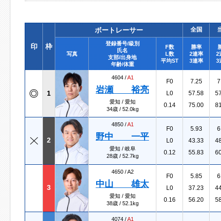
ボートレーサー
全国
登録番号/級別
印
枠
F数
勝率
氏名
写真
L数
2連率
2
支部/出身地
平均ST
3連率
3
年齢/体重
4604 /
A1
F0
7.25
7
岩瀬 裕亮
1
L0
57.58
5
愛知 / 愛知
0.14
75.00
8
34歳 / 52.0kg
4850 /
A1
F0
5.93
6
野中 一平
2
L0
43.33
4
愛知 / 岐阜
0.12
55.83
6
28歳 / 52.7kg
4650 /
A2
F0
5.85
6
中山 雄太
3
L0
37.23
4
愛知 / 愛知
0.16
56.20
5
38歳 / 52.1kg
4074 /
A1