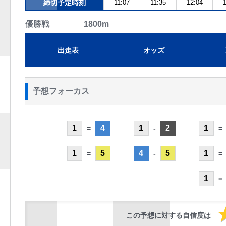
締切予定時刻
11:07
11:35
12:04
1
優勝戦 1800m
出走表
オッズ
予想フォーカス
1
4
1
2
1
=
-
=
1
5
4
5
1
=
-
=
1
=
この予想に対する自信度は