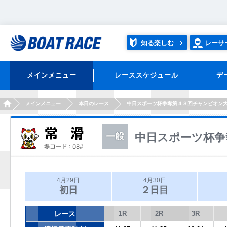
知る楽しむ
レーサ
メインメニュー
レーススケジュール
デ
HOME
メインメニュー
本日のレース
中日スポーツ杯争奪第４３回チャンピオン
中日スポーツ杯争
4月29日
4月30日
初日
２日目
レース
1R
2R
3R