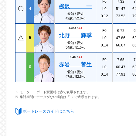
F0
7.32
7
柳沢 一
4
L0
51.47
6
愛知 / 愛知
0.12
73.53
7
42歳 / 52.0kg
4483 /
A1
F0
6.72
6
北野 輝季
5
L0
47.86
5
愛知 / 愛知
0.14
66.67
6
34歳 / 51.5kg
3946 /
A1
F0
7.65
7
赤岩 善生
6
L0
60.47
6
愛知 / 愛知
0.14
77.91
8
47歳 / 52.8kg
モーター・ボート変更時は赤で表示されます。
集計期間にデータがない場合は「-」で表示されます。
ボートレースガイドはこちら