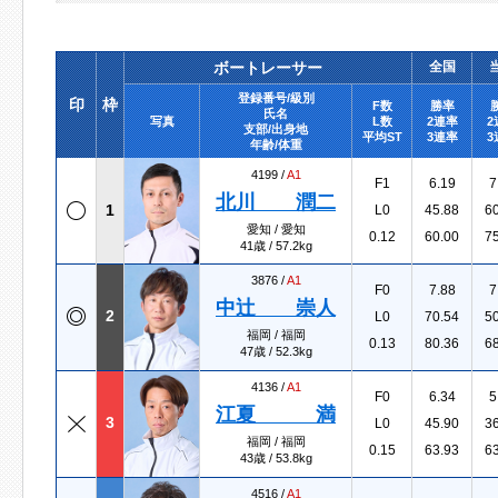
ボートレーサー
全国
登録番号/級別
印
枠
F数
勝率
氏名
写真
L数
2連率
2
支部/出身地
平均ST
3連率
3
年齢/体重
4199 /
A1
F1
6.19
7
北川 潤二
1
L0
45.88
6
愛知 / 愛知
0.12
60.00
7
41歳 / 57.2kg
3876 /
A1
F0
7.88
7
中辻 崇人
2
L0
70.54
5
福岡 / 福岡
0.13
80.36
6
47歳 / 52.3kg
4136 /
A1
F0
6.34
5
江夏 満
3
L0
45.90
3
福岡 / 福岡
0.15
63.93
6
43歳 / 53.8kg
4516 /
A1