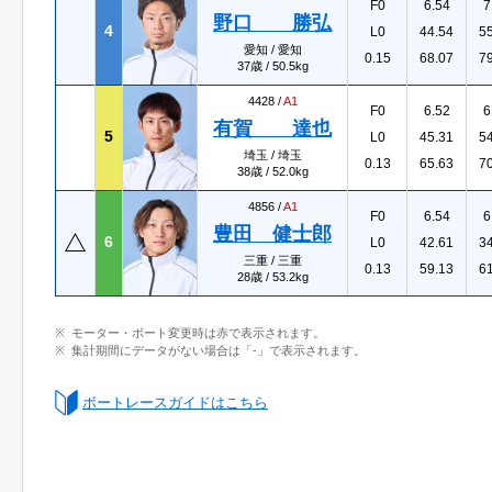
F0
6.54
7
野口 勝弘
4
L0
44.54
5
愛知 / 愛知
0.15
68.07
7
37歳 / 50.5kg
4428 /
A1
F0
6.52
6
有賀 達也
5
L0
45.31
5
埼玉 / 埼玉
0.13
65.63
7
38歳 / 52.0kg
4856 /
A1
F0
6.54
6
豊田 健士郎
6
L0
42.61
3
三重 / 三重
0.13
59.13
6
28歳 / 53.2kg
モーター・ボート変更時は赤で表示されます。
集計期間にデータがない場合は「-」で表示されます。
ボートレースガイドはこちら