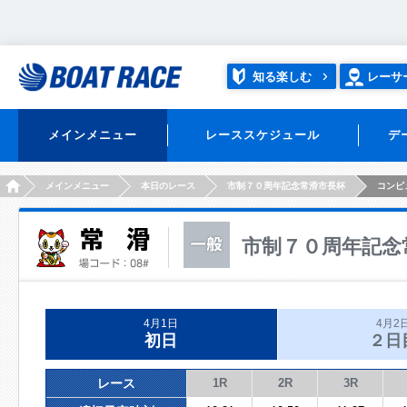
知る楽しむ
レーサ
メインメニュー
レーススケジュール
デ
HOME
メインメニュー
本日のレース
市制７０周年記念常滑市長杯
コンピ
市制７０周年記念
4月1日
4月2
初日
２日
レース
1R
2R
3R