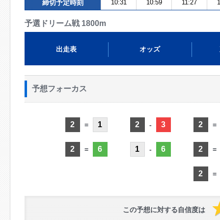
締切予定時刻
10:31
10:59
11:27
予選ドリーム戦 1800m
出走表
オッズ
予想フォーカス
2
1
2
3
2
=
-
=
2
6
1
6
2
=
-
=
2
=
この予想に対する自信度は