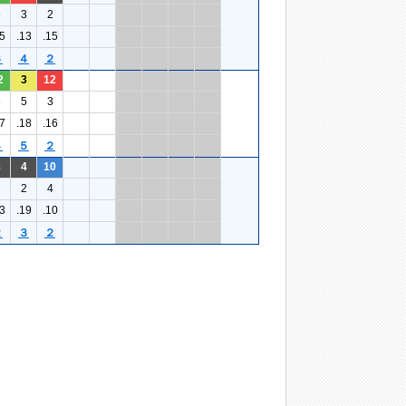
6
3
2
5
.13
.15
６
４
２
2
3
12
6
5
3
7
.18
.16
４
５
２
8
4
10
3
2
4
3
.19
.10
２
３
２