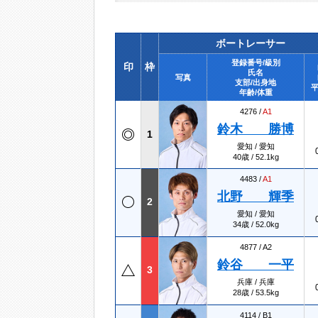
ボートレーサー
登録番号/級別
印
枠
氏名
写真
支部/出身地
平
年齢/体重
4276 /
A1
鈴木 勝博
1
愛知 / 愛知
40歳 / 52.1kg
4483 /
A1
北野 輝季
2
愛知 / 愛知
34歳 / 52.0kg
4877 /
A2
鈴谷 一平
3
兵庫 / 兵庫
28歳 / 53.5kg
4114 /
B1