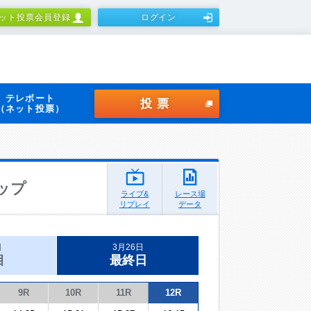
ット投票会員登録
ログイン
テレボート
投票
（ネット投票）
ップ
ライブ&
レース場
リプレイ
データ
日
3月26日
目
最終日
9R
10R
11R
12R