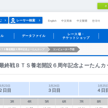
ネ
む
レーサー検索
English
中文简体
中文繁體
한국어
レース場・
ール
データファイル
チケットショップ
ＢＴＳ養老開設６周年記念よーたんカップ
コンピューター予想
最終戦ＢＴＳ養老開設６周年記念よーたんカ
3月23日
3月24日
3月25
２日目
３日目
４日
3R
4R
5R
6R
7R
8R