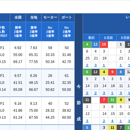
レ
全国
当地
モーター
ボート
F数
勝率
勝率
No
No
L数
2連率
2連率
2連率
2連率
均ST
3連率
3連率
3連率
3連率
初日
２日目
３日目
4
12
10
1
1
F1
6.92
7.63
58
50
6
4
3
1
L0
55.00
65.31
33.33
31.46
.25
.21
.19
.21
.1
0.15
69.17
77.55
50.34
42.70
２
３
１
１
6
12
4
9
8
1
F1
6.57
6.26
26
61
5
2
5
3
5
L0
41.51
48.15
25.41
32.35
.14
.13
.14
.18
.11
.1
今
0.14
65.09
66.67
50.82
50.00
２
２
３
１
３
11
7
11
4
節
F1
6.16
8.13
40
52
2
3
6
5
L0
41.86
75.00
28.32
38.82
.12
.14
.15
.10
.0
0.13
61.24
87.50
44.25
60.00
成
３
２
４
１
5
3
11
7
1