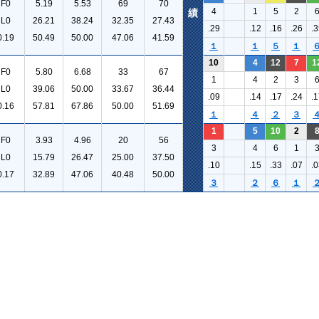
F0
5.19
5.53
69
70
4
1
5
2
績
L0
26.21
38.24
32.35
27.43
.29
.12
.16
.26
.3
0.19
50.49
50.00
47.06
41.59
１
１
５
１
10
4
12
7
1
F0
5.80
6.68
33
67
1
4
2
3
L0
39.06
50.00
33.67
36.44
.09
.14
.17
.24
.1
0.16
57.81
67.86
50.00
51.69
１
４
２
３
1
5
10
2
F0
3.93
4.96
20
56
3
4
6
1
L0
15.79
26.47
25.00
37.50
.10
.15
.33
.07
.0
0.17
32.89
47.06
40.48
50.00
３
２
６
１