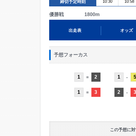
締切予定時刻
10:30
10:58
優勝戦 1800m
出走表
オッズ
予想フォーカス
1
2
1
=
-
1
3
2
=
-
この予想に対