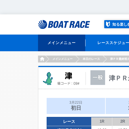
知る楽し
メインメニュー
レーススケジュ
HOME
メインメニュー
本日のレース
津ＰＲ最終戦
津ＰＲ
3月22日
初日
レース
1R
2R