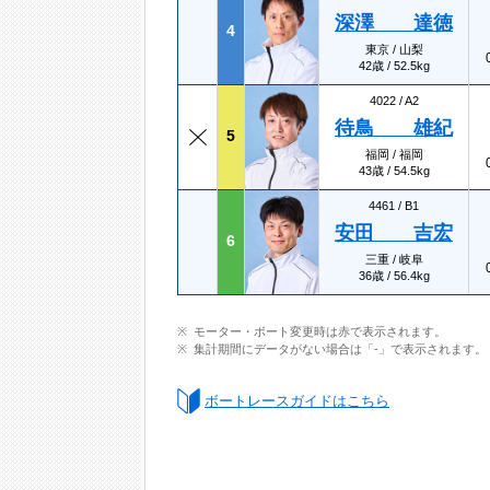
深澤 達徳
4
東京 / 山梨
42歳 / 52.5kg
4022 /
A2
待鳥 雄紀
5
福岡 / 福岡
43歳 / 54.5kg
4461 /
B1
安田 吉宏
6
三重 / 岐阜
36歳 / 56.4kg
モーター・ボート変更時は赤で表示されます。
集計期間にデータがない場合は「-」で表示されます。
ボートレースガイドはこちら