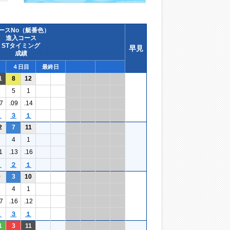
ースNo（艇番色）
進入コース
STタイミング
早見
成績
４日目
最終日
1
8
12
2
5
1
7
.09
.14
１
３
１
2
7
11
1
4
1
1
.13
.16
１
２
１
9
3
10
1
4
1
7
.16
.12
１
３
１
1
3
11