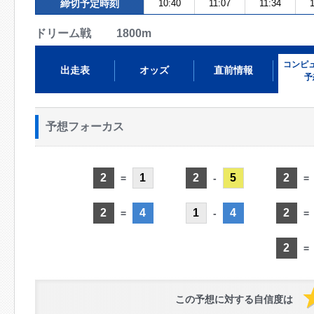
締切予定時刻
10:40
11:07
11:34
1
ドリーム戦 1800m
コンピ
出走表
オッズ
直前情報
予
予想フォーカス
2
1
2
5
2
=
-
=
2
4
1
4
2
=
-
=
2
=
この予想に対する自信度は