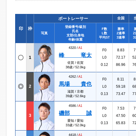
ボートレーサー
全国
登録番号/級別
印
枠
F数
勝率
氏名
写真
L数
2連率
2
支部/出身地
平均ST
3連率
3
年齢/体重
4320 /
A1
F0
8.83
7
峰 竜太
1
L0
72.17
5
佐賀 / 佐賀
0.12
86.96
7
38歳 / 52.0kg
4262 /
A1
F0
8.11
8
馬場 貴也
2
L0
59.18
6
滋賀 / 京都
0.13
73.47
7
39歳 / 52.6kg
4586 /
A1
F0
7.53
7
磯部 誠
3
L0
47.50
6
愛知 / 愛知
0.13
65.83
7
33歳 / 52.0kg
4418 /
A1