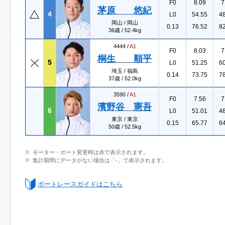
F0
8.09
7
茅原 悠紀
4
L0
54.55
4
岡山 / 岡山
0.13
76.52
8
36歳 / 52.4kg
4444 /
A1
F0
8.03
7
桐生 順平
5
L0
51.25
6
埼玉 / 福島
0.14
73.75
7
37歳 / 52.0kg
3590 /
A1
F0
7.56
7
濱野谷 憲吾
6
L0
51.01
4
東京 / 東京
0.15
65.77
6
50歳 / 52.5kg
モーター・ボート変更時は赤で表示されます。
集計期間にデータがない場合は「-」で表示されます。
ボートレースガイドはこちら