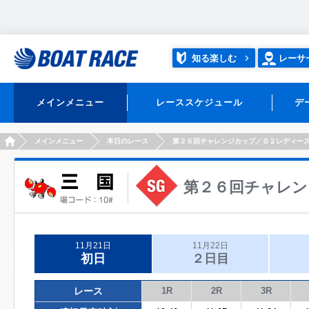
知る楽しむ
レーサ
メインメニュー
レーススケジュール
デ
HOME
メインメニュー
本日のレース
第２６回チャレンジカップ／Ｇ２レディー
第２６回チャレン
11月21日
11月22日
初日
２日目
レース
1R
2R
3R