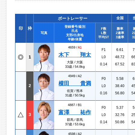
ボートレーサー
全国
登録番号/級別
印
枠
F数
勝率
氏名
写真
L数
2連率
2
支部/出身地
平均ST
3連率
3
年齢/体重
4659 /
A1
F1
6.61
7
木下 翔太
1
L0
48.72
6
大阪 / 大阪
0.14
67.52
8
33歳 / 54.8kg
4949 /
A2
F0
5.58
6
横田 貴満
2
L0
38.40
4
佐賀 / 熊本
0.16
56.80
5
31歳 / 50.5kg
4887 /
B1
F0
5.37
5
富澤 祐作
3
L0
32.76
2
群馬 / 群馬
0.14
50.86
5
37歳 / 53.6kg
4598 /
A2