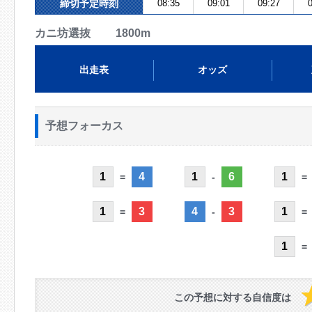
締切予定時刻
08:35
09:01
09:27
0
カニ坊選抜 1800m
出走表
オッズ
予想フォーカス
1
4
1
6
1
=
-
=
1
3
4
3
1
=
-
=
1
=
この予想に対する自信度は