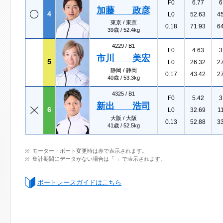
F0
6.77
6
加藤 政彦
4
L0
52.63
4
東京 / 東京
0.18
71.93
6
39歳 / 52.4kg
4229 /
B1
F0
4.63
3
市川 美宏
5
L0
26.32
2
静岡 / 静岡
0.17
43.42
2
40歳 / 53.3kg
4325 /
B1
F0
5.42
3
新出 浩司
6
L0
32.69
1
大阪 / 大阪
0.13
52.88
3
41歳 / 52.5kg
モーター・ボート変更時は赤で表示されます。
集計期間にデータがない場合は「-」で表示されます。
ボートレースガイドはこちら