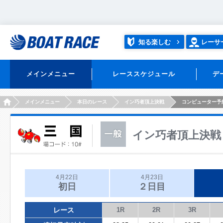
知る楽しむ
レーサ
メインメニュー
レーススケジュール
デ
HOME
メインメニュー
本日のレース
イン巧者頂上決戦
コンピューター予
イン巧者頂上決戦
4月22日
4月23日
初日
２日目
レース
1R
2R
3R