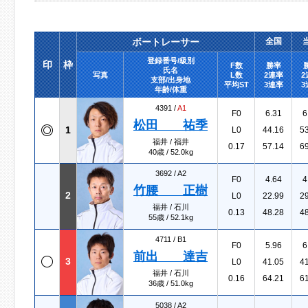
ボートレーサー
全国
登録番号/級別
印
枠
F数
勝率
氏名
写真
L数
2連率
2
支部/出身地
平均ST
3連率
3
年齢/体重
4391 /
A1
F0
6.31
6
松田 祐季
1
L0
44.16
5
福井 / 福井
0.17
57.14
6
40歳 / 52.0kg
3692 /
A2
F0
4.64
4
竹腰 正樹
2
L0
22.99
2
福井 / 石川
0.13
48.28
4
55歳 / 52.1kg
4711 /
B1
F0
5.96
6
前出 達吉
3
L0
41.05
4
福井 / 石川
0.16
64.21
6
36歳 / 51.0kg
5038 /
A2