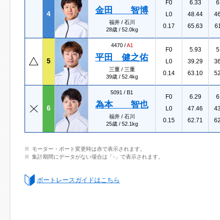
F0
6.33
6
金田 智博
4
L0
48.44
4
福井 / 石川
0.17
65.63
6
28歳 / 52.0kg
4470 /
A1
F0
5.93
5
平田 健之佑
5
L0
39.29
3
三重 / 三重
0.14
63.10
5
39歳 / 52.4kg
5091 /
B1
F0
6.29
6
為本 智也
6
L0
47.46
4
福井 / 石川
0.15
62.71
6
25歳 / 52.1kg
モーター・ボート変更時は赤で表示されます。
集計期間にデータがない場合は「-」で表示されます。
ボートレースガイドはこちら