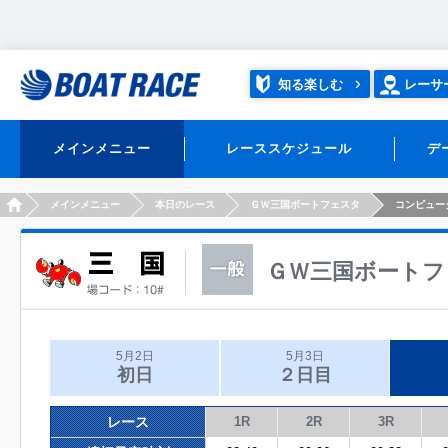
知る楽しむ
レーサ
メインメニュー
レーススケジュール
デ
HOME
メインメニュー
本日のレース
ＧＷ三国ボートフェスタ
コンピュー
ＧＷ三国ボートフ
5月2日
5月3日
初日
２日目
レース
1R
2R
3R