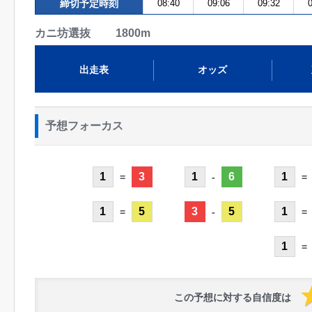
締切予定時刻
08:40
09:06
09:32
0
カニ坊選抜 1800m
出走表
オッズ
予想フォーカス
1
3
1
6
1
=
-
=
1
5
3
5
1
=
-
=
1
=
この予想に対する自信度は