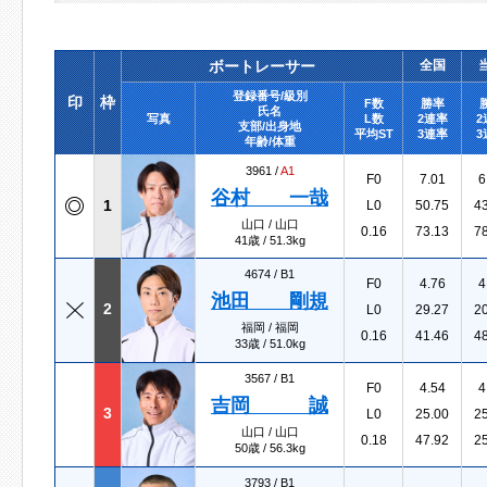
ボートレーサー
全国
登録番号/級別
印
枠
F数
勝率
氏名
写真
L数
2連率
2
支部/出身地
平均ST
3連率
3
年齢/体重
3961 /
A1
F0
7.01
6
谷村 一哉
1
L0
50.75
4
山口 / 山口
0.16
73.13
7
41歳 / 51.3kg
4674 /
B1
F0
4.76
4
池田 剛規
2
L0
29.27
2
福岡 / 福岡
0.16
41.46
4
33歳 / 51.0kg
3567 /
B1
F0
4.54
4
吉岡 誠
3
L0
25.00
2
山口 / 山口
0.18
47.92
2
50歳 / 56.3kg
3793 /
B1