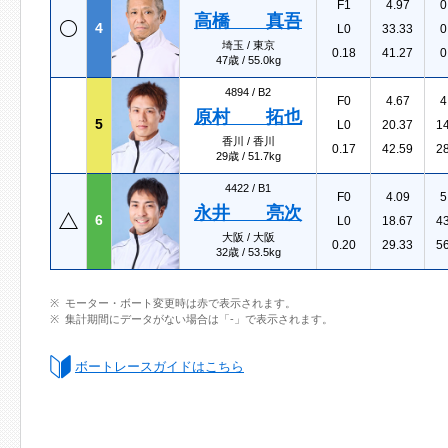
F1
4.97
0
高橋 真吾
4
L0
33.33
0
埼玉 / 東京
0.18
41.27
0
47歳 / 55.0kg
4894 /
B2
F0
4.67
4
原村 拓也
5
L0
20.37
1
香川 / 香川
0.17
42.59
2
29歳 / 51.7kg
4422 /
B1
F0
4.09
5
永井 亮次
6
L0
18.67
4
大阪 / 大阪
0.20
29.33
5
32歳 / 53.5kg
モーター・ボート変更時は赤で表示されます。
集計期間にデータがない場合は「-」で表示されます。
ボートレースガイドはこちら