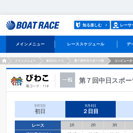
知る楽しむ
レーサ
メインメニュー
レーススケジュール
デ
HOME
メインメニュー
本日のレース
第７回中日スポーツ杯
コンピュータ
第７回中日スポー
9月3日
9月4日
初日
２日目
レース
1R
2R
3R