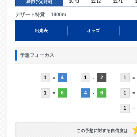
締切予定時刻
10:43
11:12
11:41
1
デザート特賞 1800m
出走表
オッズ
予想フォーカス
1
4
1
2
1
=
-
=
1
6
4
6
1
=
-
=
1
=
この予想に対する自信度は