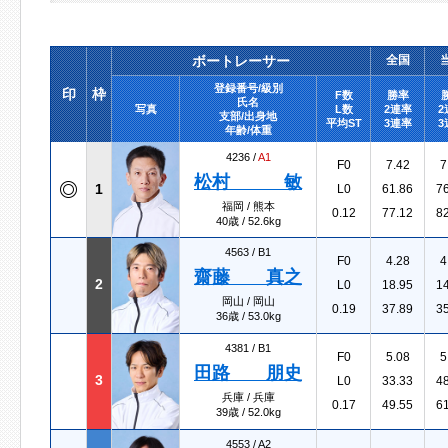
ボートレーサー
全国
登録番号/級別
印
枠
F数
勝率
氏名
写真
L数
2連率
2
支部/出身地
平均ST
3連率
3
年齢/体重
4236 /
A1
F0
7.42
7
松村 敏
1
L0
61.86
7
福岡 / 熊本
0.12
77.12
8
40歳 / 52.6kg
4563 /
B1
F0
4.28
4
齋藤 真之
2
L0
18.95
1
岡山 / 岡山
0.19
37.89
3
36歳 / 53.0kg
4381 /
B1
F0
5.08
5
田路 朋史
3
L0
33.33
4
兵庫 / 兵庫
0.17
49.55
6
39歳 / 52.0kg
4553 /
A2