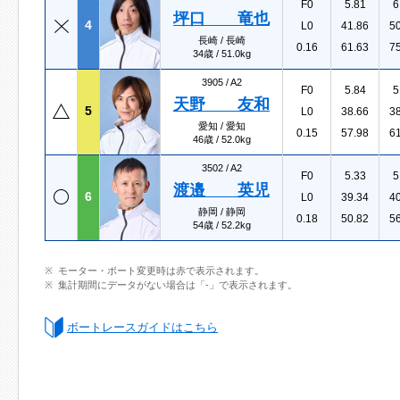
F0
5.81
6
坪口 竜也
4
L0
41.86
5
長崎 / 長崎
0.16
61.63
7
34歳 / 51.0kg
3905 /
A2
F0
5.84
5
天野 友和
5
L0
38.66
3
愛知 / 愛知
0.15
57.98
6
46歳 / 52.0kg
3502 /
A2
F0
5.33
5
渡邉 英児
6
L0
39.34
4
静岡 / 静岡
0.18
50.82
5
54歳 / 52.2kg
モーター・ボート変更時は赤で表示されます。
集計期間にデータがない場合は「-」で表示されます。
ボートレースガイドはこちら