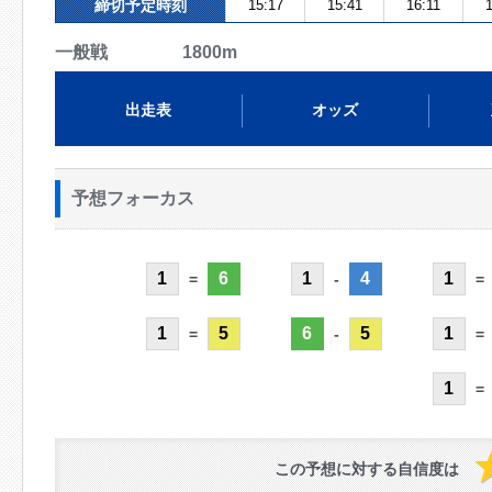
締切予定時刻
15:17
15:41
16:11
1
一般戦 1800m
出走表
オッズ
予想フォーカス
1
6
1
4
1
=
-
=
1
5
6
5
1
=
-
=
1
=
この予想に対する自信度は