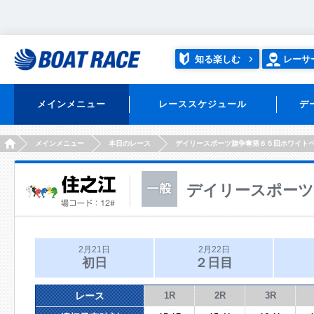
知る楽しむ
レーサ
メインメニュー
レーススケジュール
デ
HOME
メインメニュー
本日のレース
デイリースポーツ旗争奪第６５回ホワイト
デイリースポーツ
2月21日
2月22日
初日
２日目
レース
1R
2R
3R