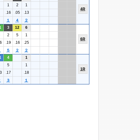
1
2
1
4R
.16
.05
.13
１
４
２
1
3
12
6
6
2
5
1
6R
6
.19
.16
.25
１
５
２
２
1
4
1
3
5
1
1R
3
.17
.18
２
３
１