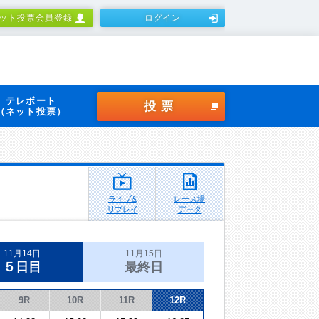
ット投票会員登録
ログイン
テレボート
投票
（ネット投票）
ライブ&
レース場
リプレイ
データ
11月14日
11月15日
５日目
最終日
9R
10R
11R
12R