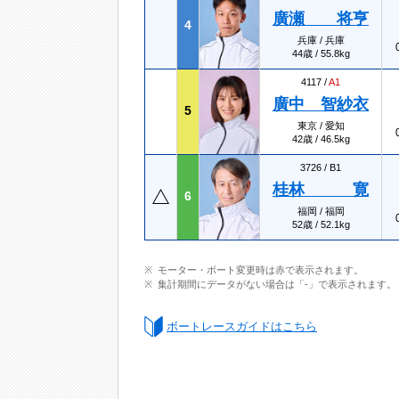
廣瀬 将亨
4
兵庫 / 兵庫
44歳 / 55.8kg
4117 /
A1
廣中 智紗衣
5
東京 / 愛知
42歳 / 46.5kg
3726 /
B1
桂林 寛
6
福岡 / 福岡
52歳 / 52.1kg
モーター・ボート変更時は赤で表示されます。
集計期間にデータがない場合は「-」で表示されます。
ボートレースガイドはこちら