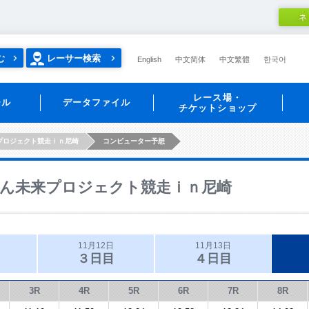
ネ
む
レーサー検索
English
中文简体
中文繁體
한국어
レース場・
ール
データファイル
チケットショップ
プロジェクト競走ｉｎ尼崎
コンピューター予想
ん未来プロジェクト競走ｉｎ尼崎
11月12日
11月13日
３日目
４日目
3R
4R
5R
6R
7R
8R