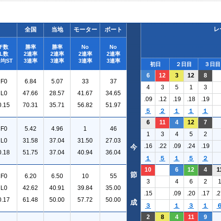
レ
全国
当地
モーター
ボート
F数
勝率
勝率
No
No
L数
2連率
2連率
2連率
2連率
均ST
3連率
3連率
3連率
3連率
初日
２日目
３日目
6
12
3
12
8
F0
6.84
5.07
33
37
4
3
5
1
3
L0
47.66
28.57
41.67
34.65
.09
.12
.19
.18
.19
0.15
70.31
35.71
56.82
51.97
５
２
１
１
１
6
11
4
12
7
F0
5.42
4.96
1
46
1
3
4
5
2
L0
31.58
37.04
31.50
27.03
.16
.22
.09
.24
.19
今
0.18
51.75
37.04
40.94
36.04
１
５
１
５
２
10
6
12
4
1
節
F0
6.20
6.50
10
55
3
4
6
2
L0
42.62
40.91
39.84
35.00
.15
.09
.20
.17
.2
0.17
61.48
50.00
57.72
50.00
成
３
１
３
１
2
8
4
11
9