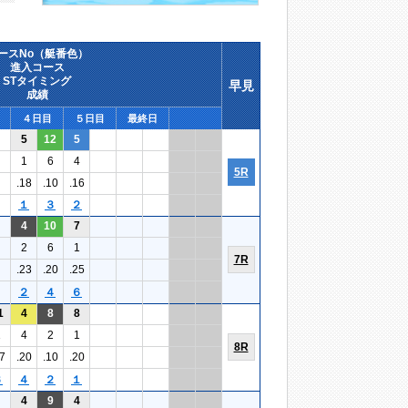
ースNo（艇番色）
進入コース
STタイミング
早見
成績
４日目
５日目
最終日
5
12
5
1
6
4
5R
.18
.10
.16
１
３
２
4
10
7
2
6
1
7R
.23
.20
.25
２
４
６
1
4
8
8
1
4
2
1
8R
7
.20
.10
.20
６
４
２
１
4
9
4