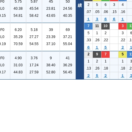
F0
5.75
5.87
45
50
2
5
6
3
4
績
L0
40.38
45.54
23.81
24.56
.07
.05
.06
.15
.16
0.15
54.81
58.42
43.65
40.35
１
３
６
６
１
7
11
10
3
1
F0
6.20
5.18
39
69
5
1
2
3
L0
35.29
27.27
23.39
37.21
.33
.26
.22
.22
.1
0.19
70.59
54.55
37.10
55.04
６
１
５
２
2
9
7
5
1
F0
4.90
3.76
9
41
1
2
1
1
L0
31.03
17.24
38.40
36.29
.13
.26
.18
.18
.2
0.17
44.83
27.59
52.80
56.45
２
５
２
１