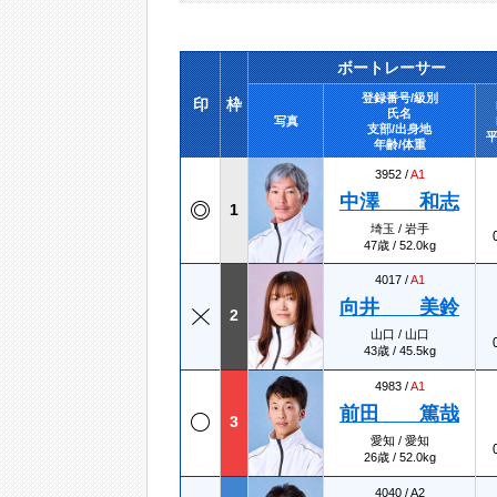
ボートレーサー
登録番号/級別
印
枠
氏名
写真
支部/出身地
平
年齢/体重
3952 /
A1
中澤 和志
1
埼玉 / 岩手
47歳 / 52.0kg
4017 /
A1
向井 美鈴
2
山口 / 山口
43歳 / 45.5kg
4983 /
A1
前田 篤哉
3
愛知 / 愛知
26歳 / 52.0kg
4040 /
A2