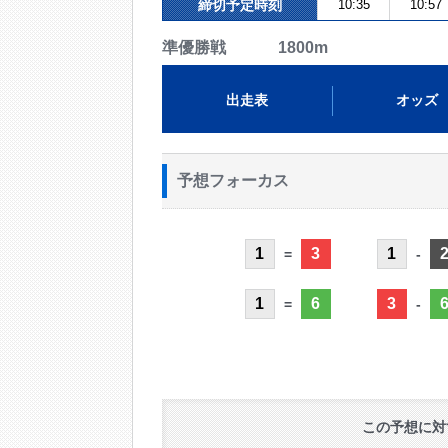
締切予定時刻
10:35
10:57
準優勝戦 1800m
出走表
オッズ
予想フォーカス
1
3
1
=
-
1
6
3
=
-
この予想に対