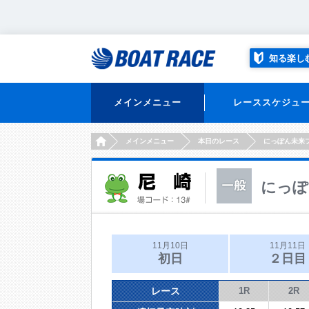
知る楽し
メインメニュー
レーススケジュ
HOME
メインメニュー
本日のレース
にっぽん未来
にっぽ
11月10日
11月11日
初日
２日目
レース
1R
2R