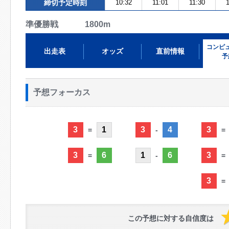
締切予定時刻
10:32
11:01
11:30
1
準優勝戦 1800m
コンピ
出走表
オッズ
直前情報
予
予想フォーカス
3
1
3
4
3
=
-
=
3
6
1
6
3
=
-
=
3
=
この予想に対する自信度は