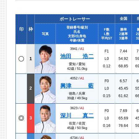
ボートレーサー
全国
登録番号/級別
印
枠
F数
勝率
氏名
写真
L数
2連率
2
支部/出身地
平均ST
3連率
3
年齢/体重
3941 /
A1
F1
7.44
7
池田 浩二
1
L0
54.92
5
愛知 / 愛知
0.12
68.85
6
42歳 / 51.0kg
4052 /
A1
F0
6.57
6
興津 藍
2
L0
45.45
5
徳島 / 兵庫
0.15
61.62
6
39歳 / 49.5kg
3623 /
A1
F0
7.69
6
深川 真二
3
L0
65.69
4
佐賀 / 佐賀
0.16
76.64
5
45歳 / 50.5kg
4734 /
A1