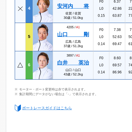
F0
6.37
7
安河内 将
4
L0
42.86
2
佐賀 / 佐賀
0.15
63.87
7
30歳 / 51.0kg
4205 /
A1
F0
7.38
7
山口 剛
5
L0
52.63
5
広島 / 広島
0.14
69.47
6
37歳 / 51.2kg
3897 /
A1
F0
8.60
8
白井 英治
6
L0
69.57
7
山口 / 山口
0.14
86.96
9
43歳 / 52.2kg
モーター・ボート変更時は赤で表示されます。
集計期間にデータがない場合は「-」で表示されます。
ボートレースガイドはこちら