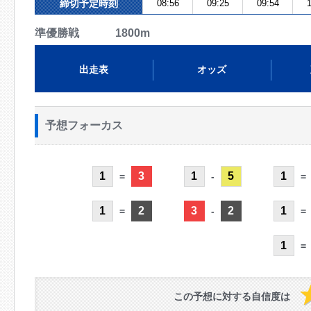
締切予定時刻
08:56
09:25
09:54
1
準優勝戦 1800m
出走表
オッズ
予想フォーカス
1
3
1
5
1
=
-
=
1
2
3
2
1
=
-
=
1
=
この予想に対する自信度は