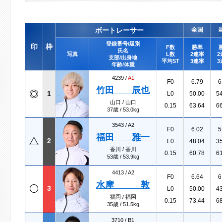
ボートレーサー
全国
登録番号/級別
印
枠
F数
勝率
氏名
写真
L数
2連率
2
支部/出身地
平均ST
3連率
3
年齢/体重
4239 /
A1
F0
6.79
6
竹田 辰也
1
L0
50.00
5
山口 / 山口
0.15
63.64
6
37歳 / 53.0kg
3543 /
A2
F0
6.02
5
福田 雅一
2
L0
48.04
3
香川 / 香川
0.15
60.78
6
53歳 / 53.9kg
4413 /
A2
F0
6.64
6
水摩 敦
3
L0
50.00
4
福岡 / 福岡
0.15
73.44
6
35歳 / 51.5kg
3710 /
B1