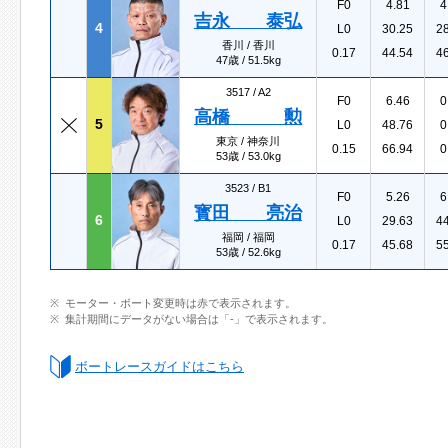
F0
4.81
4
吉永 泰弘
4
L0
30.25
2
香川 / 香川
0.17
44.54
4
47歳 / 51.5kg
3517 /
A2
F0
6.46
0
高橋 勲
5
L0
48.76
0
東京 / 神奈川
0.15
66.94
0
53歳 / 53.0kg
3523 /
B1
F0
5.26
6
寳田 亮治
6
L0
29.63
4
福岡 / 福岡
0.17
45.68
5
53歳 / 52.6kg
モーター・ボート変更時は赤で表示されます。
集計期間にデータがない場合は「-」で表示されます。
ボートレースガイドはこちら