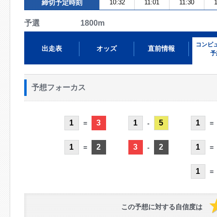
締切予定時刻
10:32
11:01
11:30
1
予選 1800m
コンピ
出走表
オッズ
直前情報
予
予想フォーカス
1
3
1
5
1
=
-
=
1
2
3
2
1
=
-
=
1
=
この予想に対する自信度は