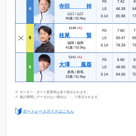
F0
7.42
8
寺田 祥
4
L0
46.39
6
山口 / 山口
0.14
65.98
7
45歳 / 52.4kg
4148 /
A1
F0
7.60
7
枝尾 賢
5
L0
60.47
6
福岡 / 福岡
0.14
78.29
7
41歳 / 52.0kg
5141 /
A1
F0
6.66
6
大澤 風葵
6
L0
49.00
5
群馬 / 群馬
0.14
64.00
7
22歳 / 51.5kg
モーター・ボート変更時は赤で表示されます。
集計期間にデータがない場合は「-」で表示されます。
ボートレースガイドはこちら