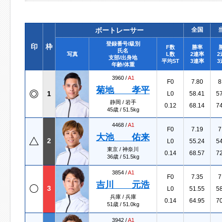
ボートレーサー
全国
登録番号/級別
印
枠
F数
勝率
氏名
写真
L数
2連率
2
支部/出身地
平均ST
3連率
3
年齢/体重
3960 /
A1
F0
7.80
8
菊地 孝平
1
L0
58.41
5
静岡 / 岩手
0.12
68.14
7
45歳 / 51.5kg
4468 /
A1
F0
7.19
7
大池 佑来
2
L0
55.24
5
東京 / 神奈川
0.14
68.57
7
36歳 / 51.5kg
3854 /
A1
F0
7.35
7
吉川 元浩
3
L0
51.55
5
兵庫 / 兵庫
0.14
64.95
7
51歳 / 51.0kg
3942 /
A1