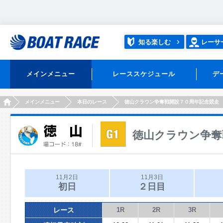
知る楽しむ
レーサ
メインメニュー
レーススケジュール
デ
HOME
メインメニュー
本日のレース
徳山クラウン争奪戦開設７０周年記念競走
徳山クラウン争奪
11月2日
11月3日
初日
２日目
レース
1R
2R
3R