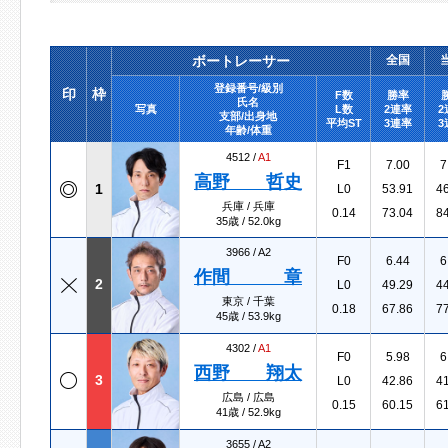
ボートレーサー
全国
登録番号/級別
印
枠
F数
勝率
氏名
写真
L数
2連率
2
支部/出身地
平均ST
3連率
3
年齢/体重
4512 /
A1
F1
7.00
7
高野 哲史
1
L0
53.91
4
兵庫 / 兵庫
0.14
73.04
8
35歳 / 52.0kg
3966 /
A2
F0
6.44
6
作間 章
2
L0
49.29
4
東京 / 千葉
0.18
67.86
7
45歳 / 53.9kg
4302 /
A1
F0
5.98
6
西野 翔太
3
L0
42.86
4
広島 / 広島
0.15
60.15
6
41歳 / 52.9kg
3655 /
A2