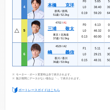
F0
5.65
5
本橋 克洋
4
L0
38.40
3
群馬 / 群馬
0.19
59.20
6
51歳 / 52.2kg
4702 /
A1
F0
6.13
0
三浦 敬太
5
L0
46.32
0
東京 / 北海道
0.13
60.00
0
37歳 / 51.5kg
4529 /
A2
F1
5.11
4
嶋 義信
6
L0
29.21
3
香川 / 香川
0.15
48.31
5
36歳 / 53.6kg
モーター・ボート変更時は赤で表示されます。
集計期間にデータがない場合は「-」で表示されます。
ボートレースガイドはこちら