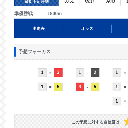
締切予定時刻
08:51
09:17
09:43
1
準優勝戦 1800m
出走表
オッズ
予想フォーカス
1
3
1
2
1
=
-
=
1
5
3
5
1
=
-
=
1
=
この予想に対する自信度は