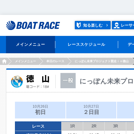
知る楽しむ
レーサ
メインメニュー
レーススケジュール
デ
HOME
メインメニュー
本日のレース
にっぽん未来プロジェクト競走ｉｎ徳山
にっぽん未来プロ
10月26日
10月27日
初日
２日目
レース
1R
2R
3R