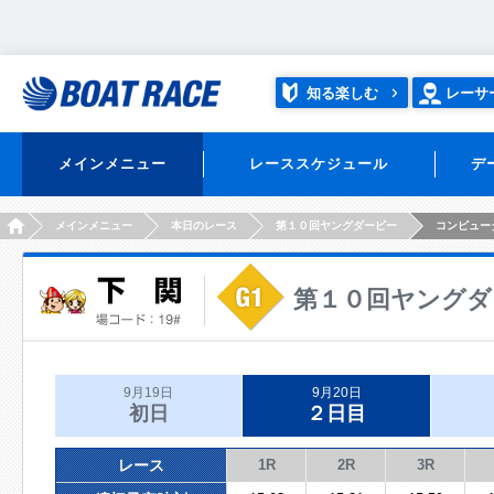
知る楽しむ
レーサ
メインメニュー
レーススケジュール
デ
HOME
メインメニュー
本日のレース
第１０回ヤングダービー
コンピュー
第１０回ヤングダ
9月19日
9月20日
初日
２日目
レース
1R
2R
3R