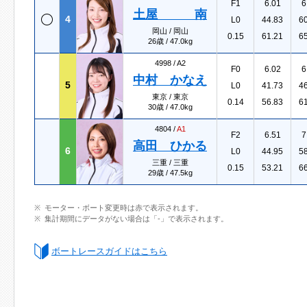
F1
6.01
6
土屋 南
4
L0
44.83
6
岡山 / 岡山
0.15
61.21
6
26歳 / 47.0kg
4998 /
A2
F0
6.02
6
中村 かなえ
5
L0
41.73
4
東京 / 東京
0.14
56.83
6
30歳 / 47.0kg
4804 /
A1
F2
6.51
7
高田 ひかる
6
L0
44.95
5
三重 / 三重
0.15
53.21
6
29歳 / 47.5kg
モーター・ボート変更時は赤で表示されます。
集計期間にデータがない場合は「-」で表示されます。
ボートレースガイドはこちら