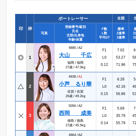
ボートレーサー
全国
登録番号/級別
印
枠
F数
勝率
氏名
写真
L数
2連率
2
支部/出身地
平均ST
3連率
3
年齢/体重
4885 /
A2
F1
7.02
6
大山 千広
1
L0
53.27
5
福岡 / 福岡
0.12
71.96
7
27歳 / 47.0kg
4938 /
A1
F1
6.28
5
小芦 るり華
2
L0
42.16
4
佐賀 / 佐賀
0.15
56.86
5
26歳 / 49.2kg
5056 /
A2
F1
5.69
7
西岡 成美
3
L0
35.79
4
徳島 / 徳島
0.14
55.79
7
27歳 / 45.5kg
4964 /
A2