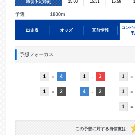
締切予定時刻
15:03
15:31
15:59
1
予選 1800m
コンピ
出走表
オッズ
直前情報
予
予想フォーカス
1
4
1
3
1
=
-
=
1
2
4
2
1
=
-
=
1
=
この予想に対する自信度は