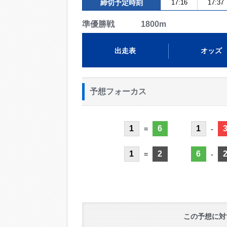
締切予定時刻
17:16
17:37
準優勝戦 1800m
出走表
オッズ
予想フォーカス
1
6
1
=
-
1
2
6
=
-
この予想に対