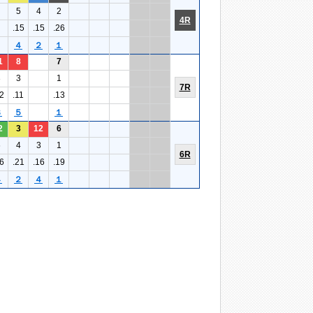
5
4
2
4R
.15
.15
.26
４
２
１
1
8
7
3
3
1
7R
2
.11
.13
３
５
１
2
3
12
6
6
4
3
1
6R
6
.21
.16
.19
４
２
４
１