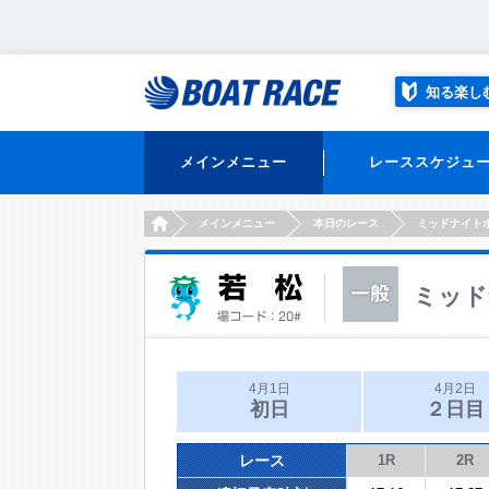
知る楽し
メインメニュー
レーススケジュ
HOME
メインメニュー
本日のレース
ミッドナイト
ミッド
4月1日
4月2日
初日
２日目
レース
1R
2R