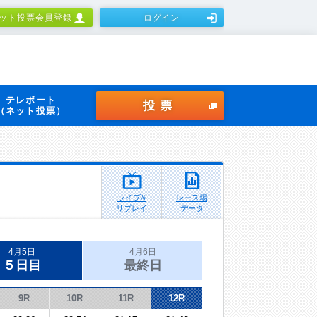
ット投票会員登録
ログイン
テレボート
投票
（ネット投票）
ライブ&
レース場
リプレイ
データ
4月5日
4月6日
５日目
最終日
9R
10R
11R
12R