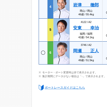
岩津 徹郎
4
岡山 / 岡山
46歳 / 55.4kg
4122 /
A2
安東 幸治
5
福岡 / 福岡
42歳 / 54.1kg
3746 /
A2
岡瀬 正人
6
岡山 / 岡山
49歳 / 51.5kg
モーター・ボート変更時は赤で表示されます。
集計期間にデータがない場合は「-」で表示されます。
ボートレースガイドはこちら