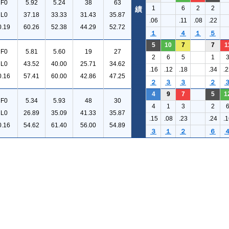
F0
5.92
5.24
38
63
1
6
2
2
績
L0
37.18
33.33
31.43
35.87
.06
.11
.08
.22
0.19
60.26
52.38
44.29
52.72
１
４
１
５
5
10
7
7
1
F0
5.81
5.60
19
27
2
6
5
1
L0
43.52
40.00
25.71
34.62
.16
.12
.18
.34
.2
0.16
57.41
60.00
42.86
47.25
２
３
３
２
4
9
7
5
1
F0
5.34
5.93
48
30
4
1
3
2
L0
26.89
35.09
41.33
35.87
.15
.08
.23
.24
.1
0.16
54.62
61.40
56.00
54.89
３
１
２
６