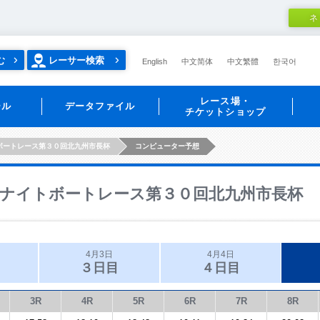
ネ
む
レーサー検索
English
中文简体
中文繁體
한국어
レース場・
ール
データファイル
チケットショップ
ボートレース第３０回北九州市長杯
コンピューター予想
ナイトボートレース第３０回北九州市長杯
4月3日
4月4日
３日目
４日目
3R
4R
5R
6R
7R
8R