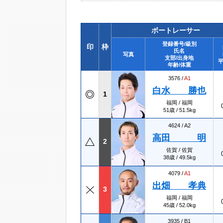
ボートレーサー
登録番号/級別
印
枠
氏名
写真
支部/出身地
平
年齢/体重
3576 /
A1
白水 勝也
1
福岡 / 福岡
51歳 / 51.5kg
4624 /
A2
高田 明
2
佐賀 / 佐賀
38歳 / 49.5kg
4079 /
A1
出畑 孝典
3
福岡 / 福岡
45歳 / 52.0kg
3935 /
B1