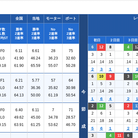
レ
全国
当地
モーター
ボート
F数
勝率
勝率
No
No
L数
2連率
2連率
2連率
2連率
均ST
3連率
3連率
3連率
3連率
初日
２日目
３日目
6
12
8
4
1
F0
6.11
6.61
28
75
3
3
1
5
L0
41.90
46.24
36.23
32.60
.14
.14
.15
.14
.1
0.18
61.90
65.59
55.07
50.28
２
３
１
１
6
10
9
3
1
F1
6.21
5.77
57
64
1
5
3
2
L0
44.57
36.36
35.82
30.98
.17
.14
.26
.19
.1
今
0.16
64.13
50.00
61.19
50.54
１
６
４
２
2
12
5
2
1
節
F0
6.40
6.11
7
71
2
6
1
3
L0
49.62
45.00
34.78
28.57
.21
.18
.16
.41
.2
0.15
63.91
61.25
53.62
46.70
成
５
６
１
２
3
4
11
6