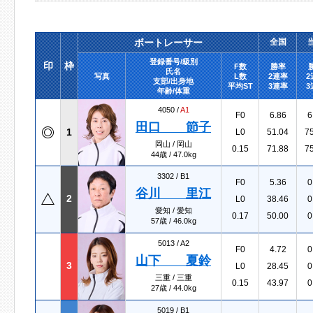
ボートレーサー
全国
登録番号/級別
印
枠
F数
勝率
氏名
写真
L数
2連率
2
支部/出身地
平均ST
3連率
3
年齢/体重
4050 /
A1
F0
6.86
6
田口 節子
1
L0
51.04
7
岡山 / 岡山
0.15
71.88
7
44歳 / 47.0kg
3302 /
B1
F0
5.36
0
谷川 里江
2
L0
38.46
0
愛知 / 愛知
0.17
50.00
0
57歳 / 46.0kg
5013 /
A2
F0
4.72
0
山下 夏鈴
3
L0
28.45
0
三重 / 三重
0.15
43.97
0
27歳 / 44.0kg
5019 /
B1