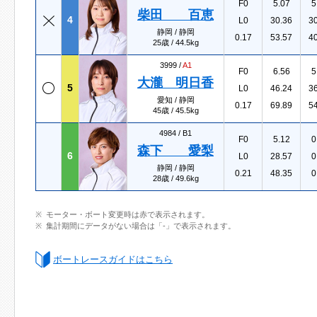
F0
5.07
5
柴田 百恵
4
L0
30.36
3
静岡 / 静岡
0.17
53.57
4
25歳 / 44.5kg
3999 /
A1
F0
6.56
5
大瀧 明日香
5
L0
46.24
3
愛知 / 静岡
0.17
69.89
5
45歳 / 45.5kg
4984 /
B1
F0
5.12
0
森下 愛梨
6
L0
28.57
0
静岡 / 静岡
0.21
48.35
0
28歳 / 49.6kg
モーター・ボート変更時は赤で表示されます。
集計期間にデータがない場合は「-」で表示されます。
ボートレースガイドはこちら