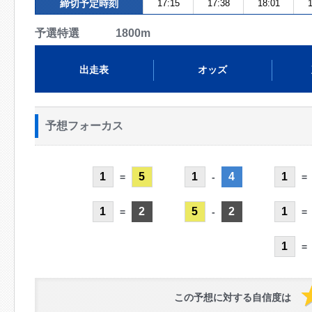
締切予定時刻
17:15
17:38
18:01
1
予選特選 1800m
出走表
オッズ
予想フォーカス
1
5
1
4
1
=
-
=
1
2
5
2
1
=
-
=
1
=
この予想に対する自信度は