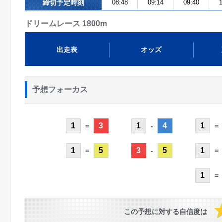
締切予定時刻
08:48
09:14
09:40
1
ドリームレース 1800m
出走表
オッズ
予想フォーカス
1
3
1
4
1
=
-
=
1
5
3
5
1
=
-
=
1
=
この予想に対する自信度は