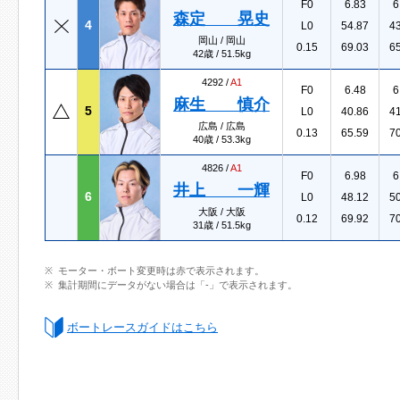
F0
6.83
6
森定 晃史
4
L0
54.87
4
岡山 / 岡山
0.15
69.03
6
42歳 / 51.5kg
4292 /
A1
F0
6.48
6
麻生 慎介
5
L0
40.86
4
広島 / 広島
0.13
65.59
7
40歳 / 53.3kg
4826 /
A1
F0
6.98
6
井上 一輝
6
L0
48.12
5
大阪 / 大阪
0.12
69.92
7
31歳 / 51.5kg
モーター・ボート変更時は赤で表示されます。
集計期間にデータがない場合は「-」で表示されます。
ボートレースガイドはこちら