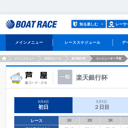
知る楽しむ
レーサ
メインメニュー
レーススケジュール
デ
HOME
メインメニュー
本日のレース
楽天銀行杯
コンピューター予想
楽天銀行杯
6月4日
6月5日
初日
２日目
レース
1R
2R
3R