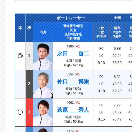
ボートレーサー
全国
登録番号/級別
印
枠
F数
勝率
氏名
写真
L数
2連率
2
支部/出身地
平均ST
3連率
3
年齢/体重
4288 /
A1
F0
6.88
6
永田 啓二
1
L0
52.94
5
福岡 / 福岡
0.13
66.39
6
40歳 / 52.0kg
3554 /
A1
F0
6.31
6
仲口 博崇
2
L0
48.03
4
愛知 / 愛知
0.18
62.20
5
52歳 / 51.5kg
4061 /
A1
F0
7.27
7
萩原 秀人
3
L0
54.62
4
福井 / 福井
0.15
76.47
7
46歳 / 53.2kg
4172 /
A1