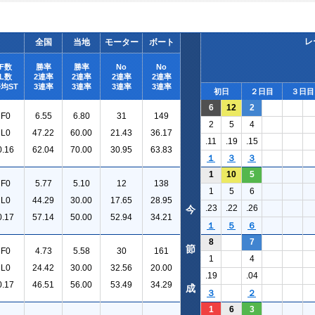
レ
全国
当地
モーター
ボート
F数
勝率
勝率
No
No
L数
2連率
2連率
2連率
2連率
均ST
3連率
3連率
3連率
3連率
初日
２日目
３日目
6
12
2
F0
6.55
6.80
31
149
2
5
4
L0
47.22
60.00
21.43
36.17
.11
.19
.15
0.16
62.04
70.00
30.95
63.83
１
３
３
1
10
5
F0
5.77
5.10
12
138
1
5
6
L0
44.29
30.00
17.65
28.95
.23
.22
.26
今
0.17
57.14
50.00
52.94
34.21
１
５
６
8
7
節
F0
4.73
5.58
30
161
1
4
L0
24.42
30.00
32.56
20.00
.19
.04
0.17
46.51
56.00
53.49
34.29
成
３
２
1
6
3