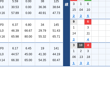
F0
5.59
0.00
38
125
3
1
6
績
L0
30.53
0.00
36.36
38.64
.15
.04
.10
0.16
57.89
0.00
40.91
47.73
２
２
５
9
6
F0
6.37
6.80
34
145
1
3
L0
46.39
66.67
29.79
51.43
.14
.11
0.16
65.98
80.00
55.32
65.71
２
４
3
10
4
F0
6.17
6.45
19
141
1
2
3
L0
44.57
45.00
41.30
44.19
.06
.13
.18
0.14
66.30
65.00
54.35
60.47
１
３
２