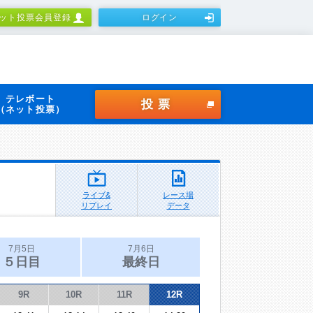
ット投票会員登録
ログイン
テレボート
投票
（ネット投票）
ライブ&
レース場
リプレイ
データ
7月5日
7月6日
５日目
最終日
9R
10R
11R
12R