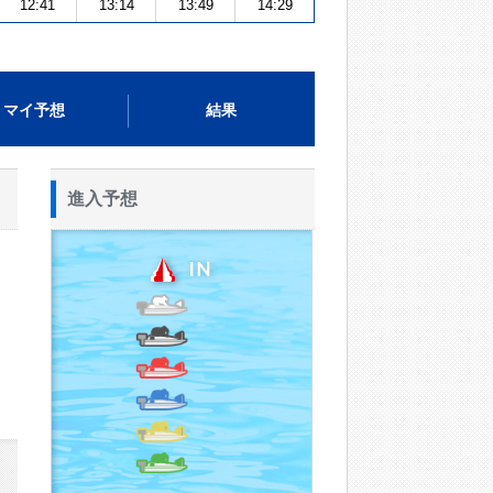
12:41
13:14
13:49
14:29
マイ予想
結果
進入予想