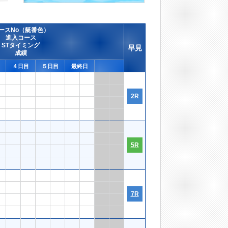
ースNo（艇番色）
進入コース
STタイミング
早見
成績
４日目
５日目
最終日
2R
5R
7R