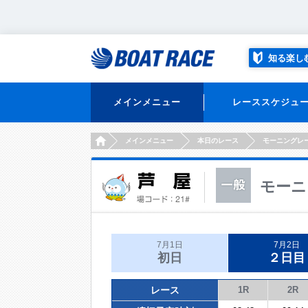
知る楽し
メインメニュー
レーススケジュ
HOME
メインメニュー
本日のレース
モーニングレ
モーニ
7月1日
7月2日
初日
２日目
レース
1R
2R