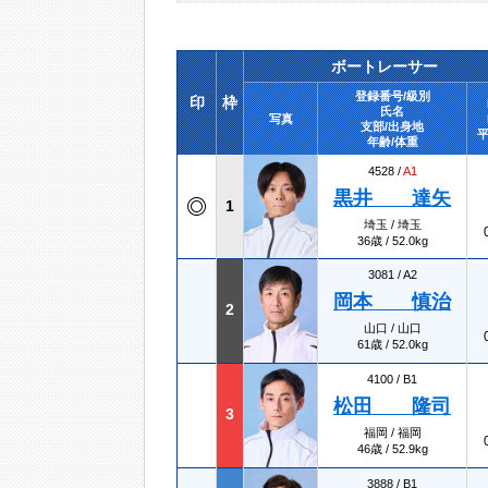
ボートレーサー
登録番号/級別
印
枠
氏名
写真
支部/出身地
平
年齢/体重
4528 /
A1
黒井 達矢
1
埼玉 / 埼玉
36歳 / 52.0kg
3081 /
A2
岡本 慎治
2
山口 / 山口
61歳 / 52.0kg
4100 /
B1
松田 隆司
3
福岡 / 福岡
46歳 / 52.9kg
3888 /
B1