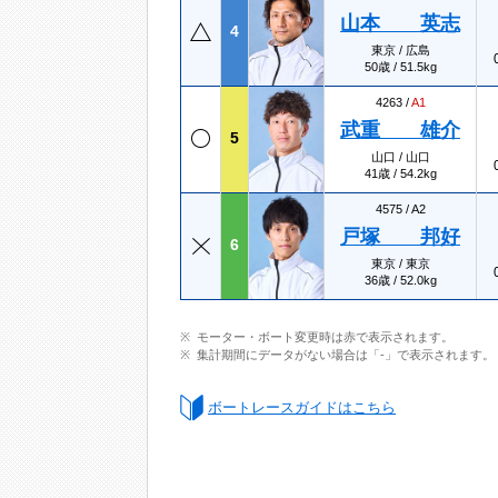
山本 英志
4
東京 / 広島
50歳 / 51.5kg
4263 /
A1
武重 雄介
5
山口 / 山口
41歳 / 54.2kg
4575 /
A2
戸塚 邦好
6
東京 / 東京
36歳 / 52.0kg
モーター・ボート変更時は赤で表示されます。
集計期間にデータがない場合は「-」で表示されます。
ボートレースガイドはこちら