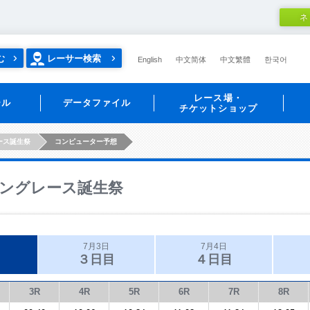
ネ
む
レーサー検索
English
中文简体
中文繁體
한국어
レース場・
ール
データファイル
チケットショップ
ース誕生祭
コンピューター予想
ングレース誕生祭
7月3日
7月4日
３日目
４日目
3R
4R
5R
6R
7R
8R