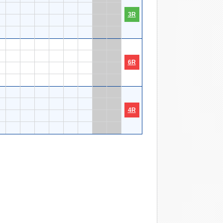
3R
6R
4R