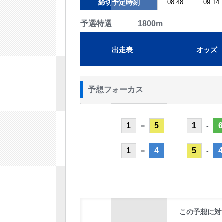
締切予定時刻
08:48
09:14
予選特選 1800m
出走表
オッズ
予想フォーカス
1
5
1
=
-
1
4
5
=
-
この予想に対