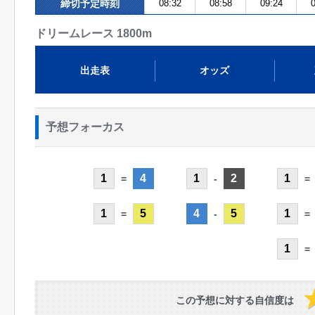
締切予定時刻
08:32
08:58
09:24
0
ドリームレース 1800m
出走表
オッズ
予想フォーカス
1
4
1
2
1
=
-
=
1
5
4
5
1
=
-
=
1
=
この予想に対する自信度は