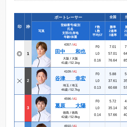
ボートレーサー
全国
登録番号/級別
印
枠
F数
勝率
氏名
写真
L数
2連率
2
支部/出身地
平均ST
3連率
3
年齢/体重
4357 /
A1
F0
7.01
7
田中 和也
1
L0
57.01
6
大阪 / 大阪
0.16
76.64
8
41歳 / 52.1kg
4109 /
A1
F0
5.88
5
谷津 幸宏
2
L0
37.61
3
埼玉 / 埼玉
0.13
60.68
5
46歳 / 52.7kg
4596 /
A1
F0
5.72
4
葛原 大陽
3
L0
35.14
3
徳島 / 徳島
0.14
57.66
4
42歳 / 52.8kg
4910 /
A1