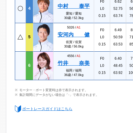
F0
6.62
6
中村 泰平
4
L0
52.75
5
愛知 / 愛知
0.15
63.74
7
30歳 / 52.3kg
5026 /
A1
F0
6.49
8
安河内 健
5
L0
50.59
7
佐賀 / 佐賀
0.15
63.53
8
30歳 / 56.0kg
4556 /
A1
F0
6.40
7
竹井 奈美
6
L0
48.45
5
福岡 / 福岡
0.15
63.92
10
36歳 / 47.0kg
モーター・ボート変更時は赤で表示されます。
集計期間にデータがない場合は「-」で表示されます。
ボートレースガイドはこちら