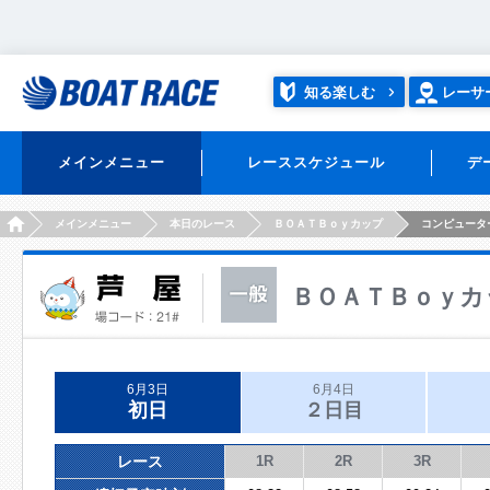
知る楽しむ
レーサ
メインメニュー
レーススケジュール
デ
HOME
メインメニュー
本日のレース
ＢＯＡＴＢｏｙカップ
コンピュータ
ＢＯＡＴＢｏｙカ
6月3日
6月4日
初日
２日目
レース
1R
2R
3R