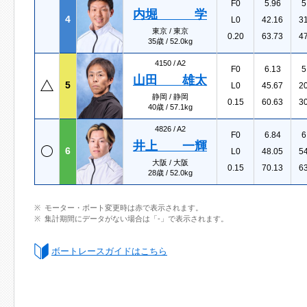
F0
5.96
5
内堀 学
4
L0
42.16
3
東京 / 東京
0.20
63.73
4
35歳 / 52.0kg
4150 /
A2
F0
6.13
5
山田 雄太
5
L0
45.67
2
静岡 / 静岡
0.15
60.63
3
40歳 / 57.1kg
4826 /
A2
F0
6.84
6
井上 一輝
6
L0
48.05
5
大阪 / 大阪
0.15
70.13
6
28歳 / 52.0kg
モーター・ボート変更時は赤で表示されます。
集計期間にデータがない場合は「-」で表示されます。
ボートレースガイドはこちら