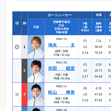
ボートレーサー
全国
登録番号/級別
印
枠
F数
勝率
氏名
写真
L数
2連率
2
支部/出身地
平均ST
3連率
3
年齢/体重
4364 /
A1
F1
7.11
7
池永 太
1
L0
58.42
5
福岡 / 宮崎
0.14
76.24
7
37歳 / 52.1kg
4411 /
A2
F1
5.53
6
沢田 昭宏
2
L0
35.71
5
大阪 / 大阪
0.17
54.46
7
36歳 / 52.2kg
4828 /
A1
F0
6.70
0
松山 将吾
3
L0
47.62
0
滋賀 / 京都
0.15
67.62
0
28歳 / 52.0kg
4496 /
A2