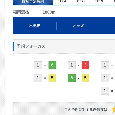
締切予定時刻
11:04
11:33
11:59
1
福岡選抜 1800m
出走表
オッズ
予想フォーカス
1
6
1
3
1
=
-
=
1
5
6
5
1
=
-
=
1
=
この予想に対する自信度は