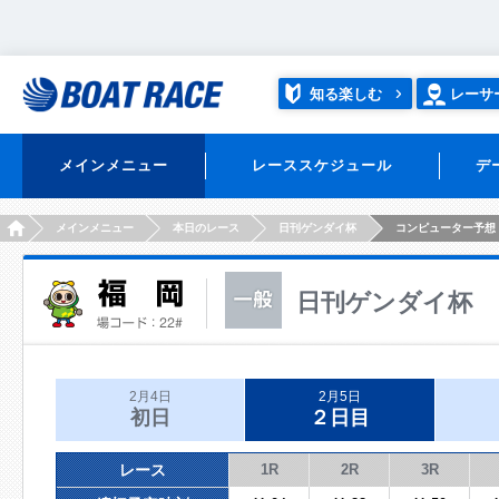
知る楽しむ
レーサ
メインメニュー
レーススケジュール
デ
HOME
メインメニュー
本日のレース
日刊ゲンダイ杯
コンピューター予想
日刊ゲンダイ杯
2月4日
2月5日
初日
２日目
レース
1R
2R
3R