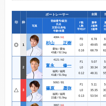
ボートレーサー
全国
登録番号/級別
印
枠
F数
勝率
氏名
写真
L数
2連率
2
支部/出身地
平均ST
3連率
3
年齢/体重
4084 /
A1
F0
6.78
6
杉山 正樹
1
L0
49.65
4
愛知 / 愛知
0.16
68.79
6
43歳 / 52.1kg
4121 /
A2
F1
5.07
5
富永 修一
2
L0
30.34
3
福岡 / 福岡
0.12
48.31
5
41歳 / 51.5kg
5092 /
B1
F1
5.11
5
篠原 晟弥
3
L0
35.35
3
福岡 / 福岡
0.13
53.54
4
22歳 / 51.5kg
3997 /
A1