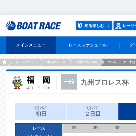
知る楽しむ
レーサ
メインメニュー
レーススケジュール
デ
HOME
メインメニュー
本日のレース
九州プロレス杯
コンピューター予想
九州プロレス杯
3月26日
3月27日
初日
２日目
レース
1R
2R
3R