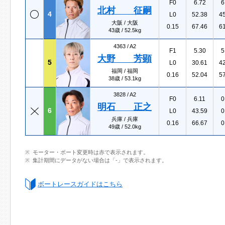
F0
6.72
6
北村 征嗣
4
L0
52.38
4
大阪 / 大阪
0.15
67.46
6
43歳 / 52.5kg
4363 /
A2
F1
5.30
5
大野 芳顕
5
L0
30.61
4
福岡 / 福岡
0.16
52.04
5
38歳 / 53.1kg
3828 /
A2
F0
6.11
0
明石 正之
6
L0
43.59
0
兵庫 / 兵庫
0.16
66.67
0
49歳 / 52.0kg
モーター・ボート変更時は赤で表示されます。
集計期間にデータがない場合は「-」で表示されます。
ボートレースガイドはこちら