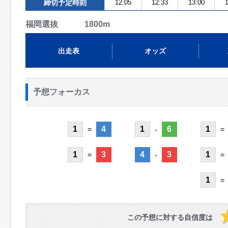
締切予定時刻
12:05
12:33
13:00
1
福岡選抜 1800m
出走表
オッズ
予想フォーカス
1
4
1
6
1
=
-
=
1
3
4
3
1
=
-
=
1
=
この予想に対する自信度は