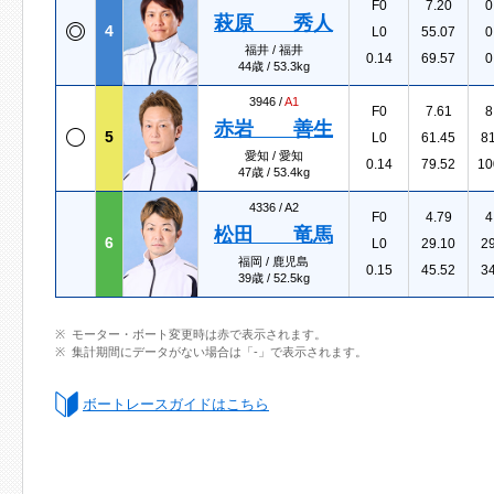
F0
7.20
0
萩原 秀人
4
L0
55.07
0
福井 / 福井
0.14
69.57
0
44歳 / 53.3kg
3946 /
A1
F0
7.61
8
赤岩 善生
5
L0
61.45
8
愛知 / 愛知
0.14
79.52
10
47歳 / 53.4kg
4336 /
A2
F0
4.79
4
松田 竜馬
6
L0
29.10
2
福岡 / 鹿児島
0.15
45.52
3
39歳 / 52.5kg
モーター・ボート変更時は赤で表示されます。
集計期間にデータがない場合は「-」で表示されます。
ボートレースガイドはこちら