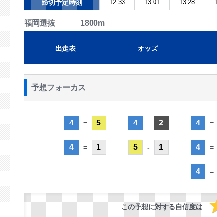
締切予定時刻
12:33
13:01
13:28
1
福岡選抜 1800m
出走表
オッズ
予想フォーカス
4
5
4
2
4
=
-
=
4
1
5
1
4
=
-
=
4
=
この予想に対する自信度は