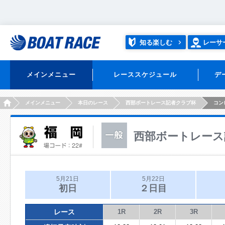
知る楽しむ
レーサ
メインメニュー
レーススケジュール
デ
HOME
メインメニュー
本日のレース
西部ボートレース記者クラブ杯
コン
西部ボートレース
5月21日
5月22日
初日
２日目
レース
1R
2R
3R