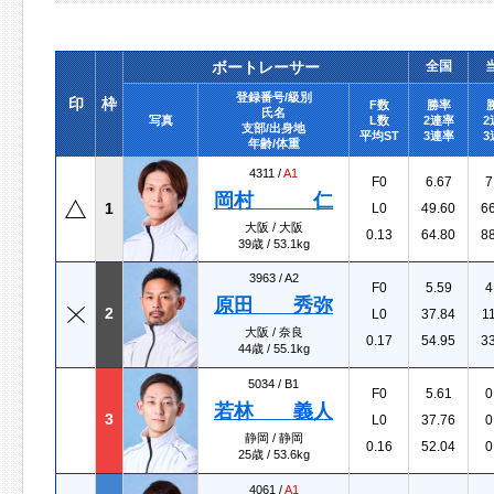
ボートレーサー
全国
登録番号/級別
印
枠
F数
勝率
氏名
写真
L数
2連率
2
支部/出身地
平均ST
3連率
3
年齢/体重
4311 /
A1
F0
6.67
7
岡村 仁
1
L0
49.60
6
大阪 / 大阪
0.13
64.80
8
39歳 / 53.1kg
3963 /
A2
F0
5.59
4
原田 秀弥
2
L0
37.84
1
大阪 / 奈良
0.17
54.95
3
44歳 / 55.1kg
5034 /
B1
F0
5.61
0
若林 義人
3
L0
37.76
0
静岡 / 静岡
0.16
52.04
0
25歳 / 53.6kg
4061 /
A1