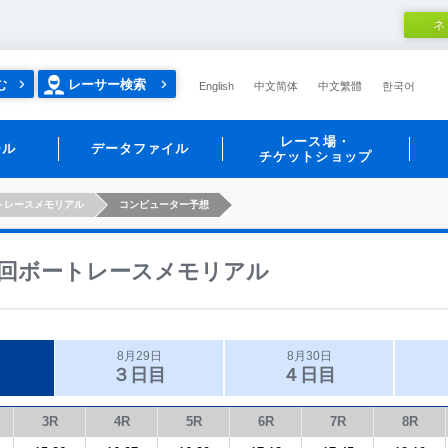
ネ
む
レーサー検索
English
中文简体
中文繁體
한국어
レース場・
ール
データファイル
チケットショップ
トレースメモリアル
コンピューター予想
回ボートレースメモリアル
8月29日
8月30日
３日目
４日目
3R
4R
5R
6R
7R
8R