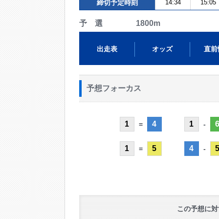
締切予定時刻
14:34
15:05
予 選 1800m
出走表
オッズ
直前
予想フォーカス
1
4
1
=
-
1
5
4
=
-
この予想に対