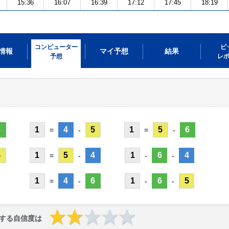
15:36
16:07
16:39
17:12
17:45
18:19
コンピューター
ピ
情報
マイ予想
結果
予想
レ
6
1
4
5
1
5
6
=
-
=
-
5
1
5
4
1
6
4
=
-
-
-
1
4
6
1
6
5
=
-
-
-
する自信度は