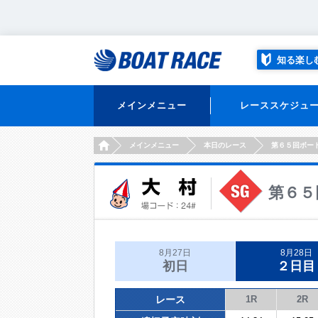
知る楽し
メインメニュー
レーススケジュ
HOME
メインメニュー
本日のレース
第６５回ボー
第６５
8月27日
8月28日
初日
２日目
レース
1R
2R