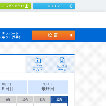
ット投票会員登録
ログイン
テレボート
投票
（ネット投票）
ライブ&
レース場
リプレイ
データ
8月31日
9月1日
５日目
最終日
9R
10R
11R
12R