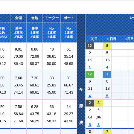
レ
全国
当地
モーター
ボート
F数
勝率
勝率
No
No
L数
2連率
2連率
2連率
2連率
均ST
3連率
3連率
3連率
3連率
初日
２日目
３日目
12
8
F0
9.01
8.86
48
61
2
5
L0
70.00
72.09
36.61
35.14
.09
.15
0.12
86.43
88.37
50.00
48.65
１
４
12
3
F0
7.66
7.30
33
31
6
6
L0
53.45
60.61
25.83
66.67
.21
.18
今
0.13
74.14
60.61
45.00
71.43
４
５
2
8
節
F0
7.58
6.28
66
14
2
5
L0
56.64
43.75
43.18
29.27
.04
.06
0.15
71.68
56.25
58.33
43.90
成
３
３
2
7