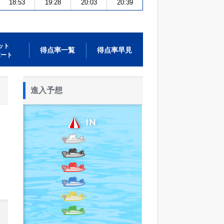
18:53
19:28
20:03
20:39
ット
得点率一覧
得点率早見
ポート
進入予想