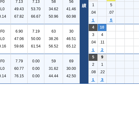
F0
7.13
7.13
58
56
1
5
績
L0
49.43
53.70
34.62
41.46
.04
.07
0.14
67.82
66.67
50.96
60.98
１
５
4
10
F0
6.90
7.19
63
30
3
4
L0
47.06
50.00
38.26
46.51
.04
.11
0.16
59.66
61.54
56.52
65.12
１
２
5
9
F0
7.79
0.00
59
69
2
1
L0
60.77
0.00
31.62
30.00
.08
.22
0.14
76.15
0.00
44.44
42.50
１
３