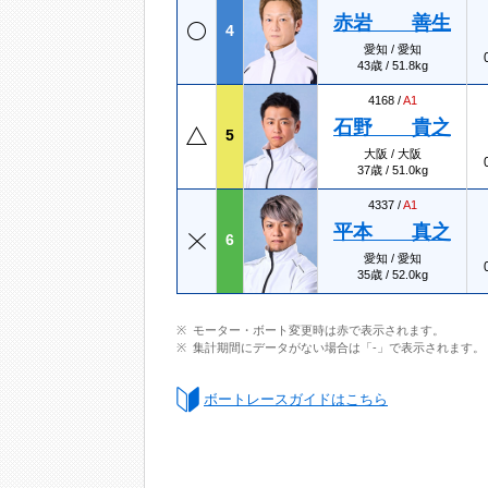
赤岩 善生
4
愛知 / 愛知
43歳 / 51.8kg
4168 /
A1
石野 貴之
5
大阪 / 大阪
37歳 / 51.0kg
4337 /
A1
平本 真之
6
愛知 / 愛知
35歳 / 52.0kg
モーター・ボート変更時は赤で表示されます。
集計期間にデータがない場合は「-」で表示されます。
ボートレースガイドはこちら