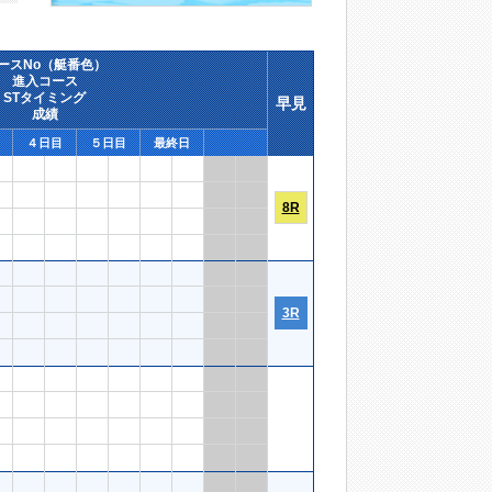
ースNo（艇番色）
進入コース
STタイミング
早見
成績
４日目
５日目
最終日
8R
3R