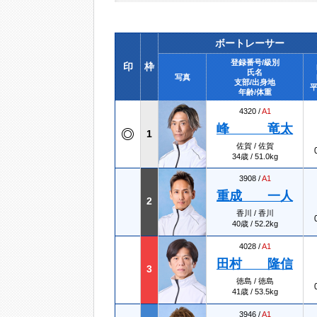
ボートレーサー
登録番号/級別
印
枠
氏名
写真
支部/出身地
平
年齢/体重
4320 /
A1
峰 竜太
1
佐賀 / 佐賀
34歳 / 51.0kg
3908 /
A1
重成 一人
2
香川 / 香川
40歳 / 52.2kg
4028 /
A1
田村 隆信
3
徳島 / 徳島
41歳 / 53.5kg
3946 /
A1