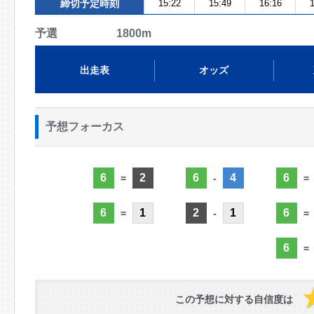
締切予定時刻
15:22
15:49
16:16
1
予選 1800m
出走表
オッズ
予想フォーカス
6
2
6
4
6
=
-
=
6
1
2
1
6
=
-
=
6
=
この予想に対する自信度は