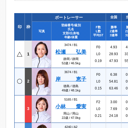
ボートレーサー
全国
登録番号/級別
印
枠
F数
勝率
氏名
写真
L数
2連率
2
支部/出身地
平均ST
3連率
3
年齢/体重
3474 /
B1
F0
4.93
4
松瀬 弘美
1
L0
28.93
3
静岡 / 静岡
0.19
47.93
5
52歳 / 46.5kg
3674 /
B1
F0
6.38
0
岸 恵子
2
L0
54.81
0
徳島 / 徳島
0.15
63.46
0
49歳 / 48.1kg
5165 /
B1
F2
3.00
0
小林 愛実
3
L0
7.69
0
岡山 / 岡山
0.21
24.18
0
22歳 / 47.0kg
4240 /
A2