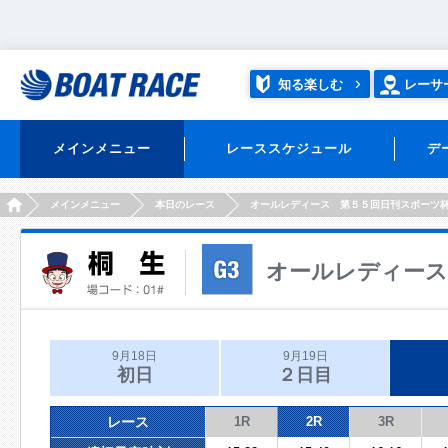
知る楽しむ
レーサ
メインメニュー
レーススケジュール
デ
HOME
メインメニュー
本日のレース
オールレディース 第５５回日刊スポーツ
オールレディース
9月18日
9月19日
初日
２日目
レース
1R
2R
3R