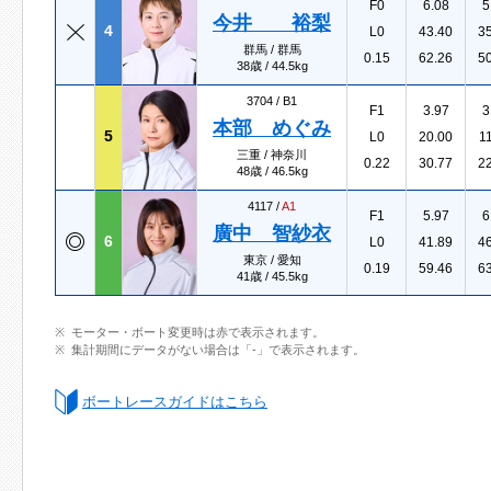
F0
6.08
5
今井 裕梨
4
L0
43.40
3
群馬 / 群馬
0.15
62.26
5
38歳 / 44.5kg
3704 /
B1
F1
3.97
3
本部 めぐみ
5
L0
20.00
1
三重 / 神奈川
0.22
30.77
2
48歳 / 46.5kg
4117 /
A1
F1
5.97
6
廣中 智紗衣
6
L0
41.89
4
東京 / 愛知
0.19
59.46
6
41歳 / 45.5kg
モーター・ボート変更時は赤で表示されます。
集計期間にデータがない場合は「-」で表示されます。
ボートレースガイドはこちら