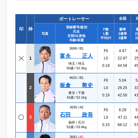
ボートレーサー
全国
登録番号/級別
印
枠
F数
勝率
氏名
写真
L数
2連率
2
支部/出身地
平均ST
3連率
3
年齢/体重
3699 /
B1
F0
4.47
4
富永 正人
1
L0
22.97
2
埼玉 / 埼玉
0.19
44.59
4
50歳 / 52.3kg
4615 /
B1
F0
5.04
5
板倉 敦史
2
L0
26.25
3
東京 / 千葉
0.19
42.50
4
42歳 / 52.1kg
3635 /
A2
F0
6.29
5
石田 政吾
3
L0
47.11
4
福井 / 石川
0.15
66.12
5
52歳 / 53.4kg
3641 /
A1