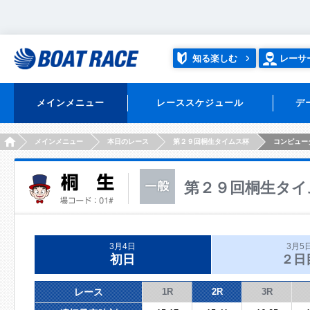
知る楽しむ
レーサ
メインメニュー
レーススケジュール
デ
HOME
メインメニュー
本日のレース
第２９回桐生タイムス杯
コンピュー
第２９回桐生タイ
3月4日
3月5
初日
２日
レース
1R
2R
3R