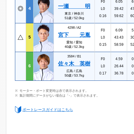
F0
6.05
6
一瀬 明
4
L0
39.42
4
東京 / 神奈川
0.16
59.62
6
51歳 / 52.0kg
4298 /
A2
F0
6.09
5
宮下 元胤
5
L0
43.43
3
愛知 / 愛知
0.15
58.59
5
40歳 / 52.3kg
3584 /
B1
F0
4.59
0
佐々木 英樹
6
L0
26.44
0
広島 / 広島
0.17
36.78
0
50歳 / 53.7kg
モーター・ボート変更時は赤で表示されます。
集計期間にデータがない場合は「-」で表示されます。
ボートレースガイドはこちら