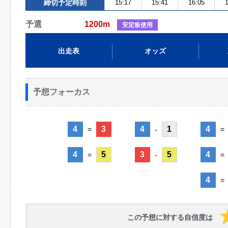
締切予定時刻
15:17
15:41
16:05
1
予選
1200m
安定板使用
出走表
オッズ
予想フォーカス
4
3
4
1
4
=
-
=
4
5
3
5
4
=
-
=
4
=
この予想に対する自信度は