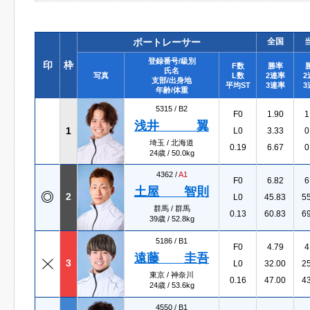
ボートレーサー
全国
登録番号/級別
印
枠
F数
勝率
氏名
写真
L数
2連率
2
支部/出身地
平均ST
3連率
3
年齢/体重
5315 /
B2
F0
1.90
1
浅井 翼
1
L0
3.33
0
埼玉 / 北海道
0.19
6.67
0
24歳 / 50.0kg
4362 /
A1
F0
6.82
6
土屋 智則
2
L0
45.83
5
群馬 / 群馬
0.13
60.83
6
39歳 / 52.8kg
5186 /
B1
F0
4.79
4
遠藤 圭吾
3
L0
32.00
2
東京 / 神奈川
0.16
47.00
4
24歳 / 53.6kg
4550 /
B1