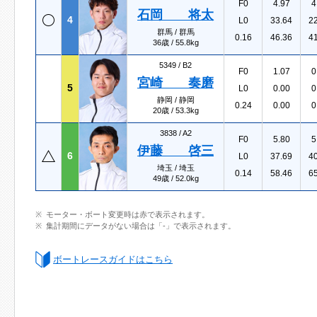
F0
4.97
4
石岡 将太
4
L0
33.64
2
群馬 / 群馬
0.16
46.36
4
36歳 / 55.8kg
5349 /
B2
F0
1.07
0
宮崎 奏磨
5
L0
0.00
0
静岡 / 静岡
0.24
0.00
0
20歳 / 53.3kg
3838 /
A2
F0
5.80
5
伊藤 啓三
6
L0
37.69
4
埼玉 / 埼玉
0.14
58.46
6
49歳 / 52.0kg
モーター・ボート変更時は赤で表示されます。
集計期間にデータがない場合は「-」で表示されます。
ボートレースガイドはこちら