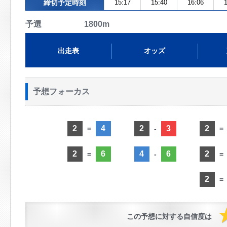
締切予定時刻
15:17
15:40
16:06
1
予選 1800m
出走表
オッズ
予想フォーカス
2
4
2
3
2
=
-
=
2
6
4
6
2
=
-
=
2
=
この予想に対する自信度は