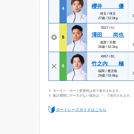
櫻井 優
4
埼玉 / 埼玉
27歳 / 52.0kg
5017 /
A1
澤田 尚也
5
滋賀 / 京都
26歳 / 52.2kg
4957 /
B1
竹之内 極
6
福岡 / 鹿児島
29歳 / 53.8kg
モーター・ボート変更時は赤で表示されます。
集計期間にデータがない場合は「-」で表示されます。
ボートレースガイドはこちら