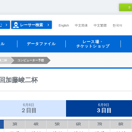
ネ
む
レーサー検索
English
中文简体
中文繁體
한국어
レース場・
ール
データファイル
チケットショップ
峻二杯
コンピューター予想
回加藤峻二杯
6月8日
6月9日
２日目
３日目
3R
4R
5R
6R
7R
8R