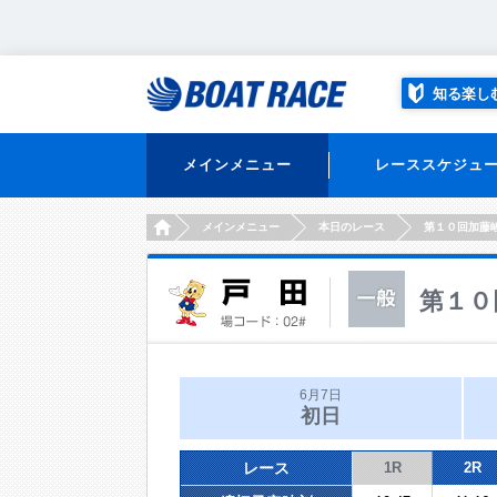
知る楽し
メインメニュー
レーススケジュ
HOME
メインメニュー
本日のレース
第１０回加藤
第１０
6月7日
初日
レース
1R
2R