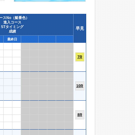
ースNo（艇番色）
進入コース
STタイミング
早見
成績
最終日
7R
10R
8R