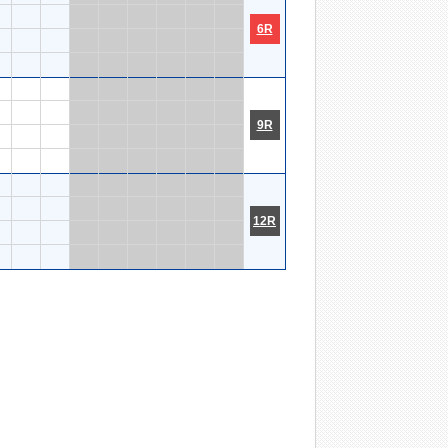
6R
9R
12R