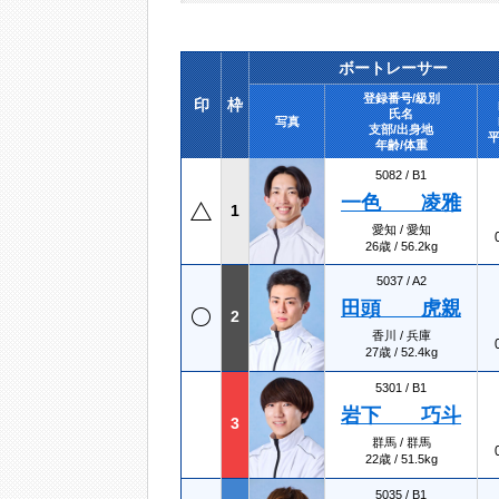
ボートレーサー
登録番号/級別
印
枠
氏名
写真
支部/出身地
平
年齢/体重
5082 /
B1
一色 凌雅
1
愛知 / 愛知
26歳 / 56.2kg
5037 /
A2
田頭 虎親
2
香川 / 兵庫
27歳 / 52.4kg
5301 /
B1
岩下 巧斗
3
群馬 / 群馬
22歳 / 51.5kg
5035 /
B1