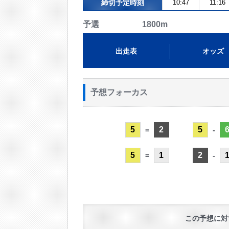
締切予定時刻
10:47
11:16
予選 1800m
出走表
オッズ
予想フォーカス
5
2
5
=
-
5
1
2
=
-
この予想に対