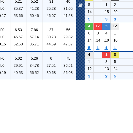
F0
5.21
5.52
31
40
5
1
2
績
L0
35.37
41.28
25.28
31.05
.14
.15
.20
0.17
53.66
50.46
46.07
41.58
５
３
３
4
12
5
12
F0
6.53
7.86
37
56
6
3
4
1
L0
46.67
57.14
30.73
29.82
.14
.14
.10
.10
0.15
62.50
85.71
44.69
47.37
５
１
１
１
4
1
8
F0
5.02
5.26
6
75
1
3
5
L0
29.91
34.78
27.51
36.51
.12
.13
.24
0.19
49.53
56.52
39.68
56.08
３
２
５