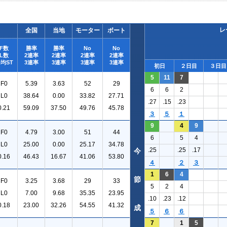
レ
全国
当地
モーター
ボート
F数
勝率
勝率
No
No
L数
2連率
2連率
2連率
2連率
均ST
3連率
3連率
3連率
3連率
初日
２日目
３日目
5
11
7
F0
5.39
3.63
52
29
6
6
2
L0
38.64
0.00
33.82
27.71
.27
.15
.23
0.21
59.09
37.50
49.76
45.78
３
５
１
9
4
9
F0
4.79
3.00
51
44
6
5
4
L0
25.00
0.00
25.17
34.78
.25
.25
.17
今
0.16
46.43
16.67
41.06
53.80
４
２
３
1
6
4
節
F0
3.25
3.68
29
33
5
2
4
L0
7.00
9.68
35.35
23.95
.10
.23
.12
0.18
23.00
32.26
54.55
41.32
成
５
６
６
7
1
5