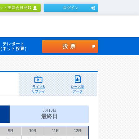
ット投票会員登録
ログイン
テレボート
投票
（ネット投票）
ライブ&
レース場
リプレイ
データ
6月10日
最終日
9R
10R
11R
12R