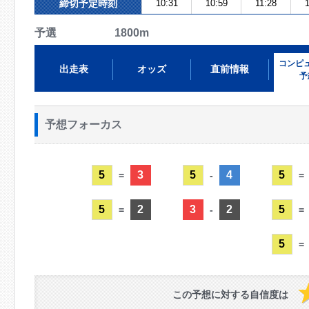
締切予定時刻
10:31
10:59
11:28
予選 1800m
コンピ
出走表
オッズ
直前情報
予
予想フォーカス
5
3
5
4
5
=
-
=
5
2
3
2
5
=
-
=
5
=
この予想に対する自信度は