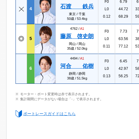
F0
6.79
6
石渡 鉄兵
4
L0
44.72
3
東京 / 千葉
0.12
68.29
5
50歳 / 53.4kg
4762 /
A1
F0
7.73
7
藤原 啓史朗
5
L0
63.56
3
岡山 / 岡山
0.11
77.12
5
35歳 / 52.0kg
4494 /
A1
F0
6.45
7
河合 佑樹
6
L0
42.97
5
静岡 / 静岡
0.13
56.25
7
38歳 / 51.5kg
モーター・ボート変更時は赤で表示されます。
集計期間にデータがない場合は「-」で表示されます。
ボートレースガイドはこちら