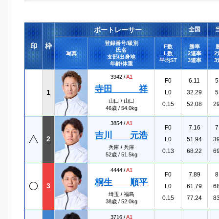
ボートレーサー
全国
登録番号/級別
印
枠
F数
勝率
氏名
写真
L数
2連率
2
支部/出身地
平均ST
3連率
3
年齢/体重
3942 /
A1
F0
6.11
5
寺田 祥
1
L0
32.29
5
山口 / 山口
0.15
52.08
2
46歳 / 54.0kg
3854 /
A1
F0
7.16
7
吉川 元浩
2
L0
51.94
3
兵庫 / 兵庫
0.13
68.22
6
52歳 / 51.5kg
4444 /
A1
F0
7.89
8
桐生 順平
3
L0
61.79
6
埼玉 / 福島
0.15
77.24
8
38歳 / 52.0kg
3716 /
A1