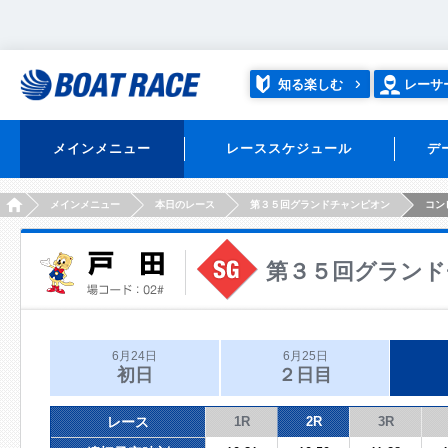
知る楽しむ
レーサ
メインメニュー
レーススケジュール
デ
HOME
メインメニュー
本日のレース
第３５回グランドチャンピオン
コン
第３５回グランド
6月24日
6月25日
初日
２日目
レース
1R
2R
3R